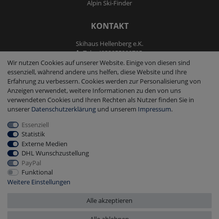
Alpin Ski-Finder
KONTAKT
Skihaus Hellenberg e.K.
Tel: +4933855200795
Fax: +4933855200793
Wir nutzen Cookies auf unserer Website. Einige von diesen sind
kontakt@ski-andmore.de
essenziell, während andere uns helfen, diese Website und Ihre
Erfahrung zu verbessern. Cookies werden zur Personalisierung von
Anzeigen verwendet, weitere Informationen zu den von uns
verwendeten Cookies und Ihren Rechten als Nutzer finden Sie in
unserer
Daten­schutz­erklärung
und unserem
Impressum
.
Essenziell
2026 Skihaus Hellenberg e.K.
|
copyright & design by mediaria®
Statistik
*Alle Preise inkl. MwSt., zzgl. Versandkosten
Externe Medien
DHL Wunschzustellung
PayPal
Funktional
Weitere Einstellungen
Alle akzeptieren
Alle ablehnen