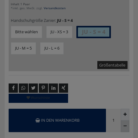
Inhalt
1
Paar
*inkl. ges. MwSt. zzgl.
Versandkosten
Handschuhgröße Zanier:
JU - S = 4
JU - S = 4
Bitte wählen
JU - XS = 3
JU - M = 5
JU - L = 6
Größentabelle
Wunschliste
IN DEN WARENKORB