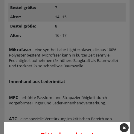
7
14 - 15
8
16 - 17
Mikrofaser
- eine synthetische Hightechfaser, die aus 100%
Polyester besteht. Microfaser kann in kurzer Zeit sehr viel
Feuchtigkeit aufnehmen (5x höhere Saugkraft als Baumwolle)
und trocknet 2x so schnell wie Baumwolle.
Innenhand aus Lederimitat
MPC
- erhöhte Passform und Strapazierfähigkeit durch
vorgeformte Finger und Leder-Innenhandverstärkung.
ATC
- eine spezielle Verstärkung im kritischen Bereich von
Daumen- und Zeigefinger