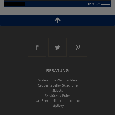
12,90 €*
24,95 €
Artikel-ID:
111770
Ski and More auf Facebook
Ski and More auf Twitt
Ski and More a
BERATUNG
Widerruf zu Weihnachten
Größentabelle - Skischuhe
Skisets
Skistöcke / Poles
Größentabelle - Handschuhe
Skipflege