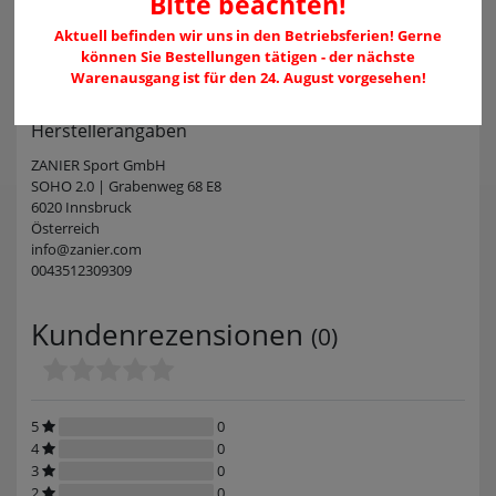
Bitte beachten!
Aktuell befinden wir uns in den Betriebsferien! Gerne
können Sie Bestellungen tätigen - der nächste
Angaben zur
Warenausgang ist für den 24. August vorgesehen!
Produktsicherheit
Herstellerangaben
ZANIER Sport GmbH
SOHO 2.0 | Grabenweg 68 E8
6020 Innsbruck
Österreich
info@zanier.com
0043512309309
Kundenrezensionen
(0)
5
0
4
0
3
0
2
0