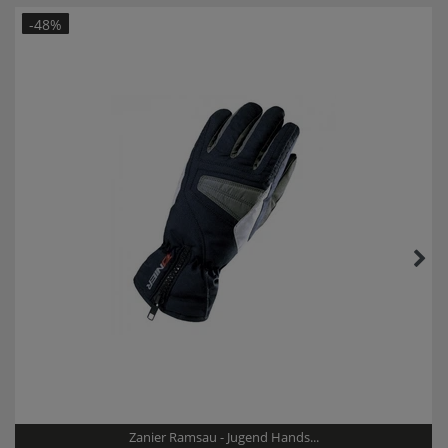
-48%
Zanier Ramsau - Jugend Hands...