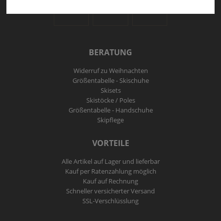
Ski and More auf Facebook
Ski and More auf Twitt
Ski and More a
BERATUNG
Widerruf zu Weihnachten
Größentabelle - Skischuhe
Skisets
Skistöcke / Poles
Größentabelle - Handschuhe
Skipflege
VORTEILE
Alle Artikel auf Lager und lieferbar
Kauf per Ratenzahlung möglich
Kauf auf Rechnung
Schneller versicherter Versand
SSL-Verschlüsslung