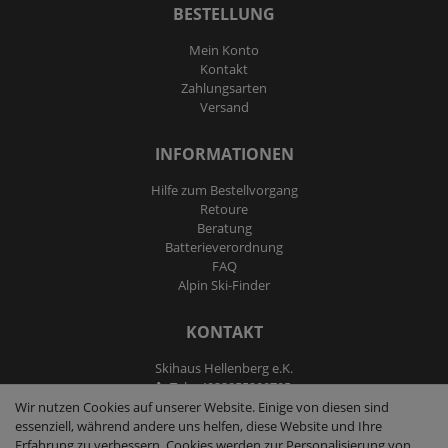
BESTELLUNG
Mein Konto
Kontakt
Zahlungsarten
Versand
INFORMATIONEN
Hilfe zum Bestellvorgang
Retoure
Beratung
Batterieverordnung
FAQ
Alpin Ski-Finder
KONTAKT
Skihaus Hellenberg e.K.
Tel: +4933855200795
Fax: +4933855200793
Wir nutzen Cookies auf unserer Website. Einige von diesen sind
kontakt@ski-andmore.de
essenziell, während andere uns helfen, diese Website und Ihre
Erfahrung zu verbessern. Cookies werden zur Personalisierung von