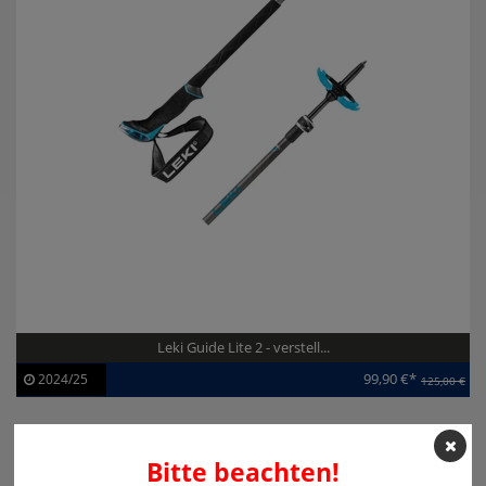
Leki Guide Lite 2 - verstell...
99,90 €*
2024/25
125,00 €
Artikel-ID:
113376
Modelljahr:
2024/25
Bitte beachten!