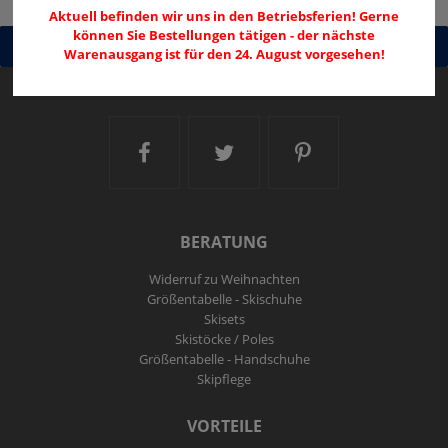
Aktuell befinden wir uns in den Betriebsferien! Gerne
können Sie Bestellungen tätigen - der nächste
Warenausgang ist für den 24. August vorgesehen!
Ski and More auf Facebook
Ski and More auf Twitt
Ski and More a
BERATUNG
Widerruf zu Weihnachten
Größentabelle - Skischuhe
Skisets
Skistöcke / Poles
Größentabelle - Handschuhe
Skipflege
VORTEILE