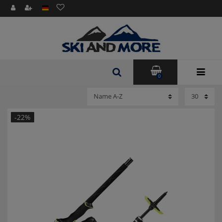
0
-22%