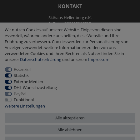
KONTAKT
Skihaus Hellenberg e.K.
Tel: +4933855200795
Fax: +4933855200793
Wir nutzen Cookies auf unserer Website. Einige von diesen sind
kontakt@ski-andmore.de
essenziell, während andere uns helfen, diese Website und Ihre
Erfahrung zu verbessern. Cookies werden zur Personalisierung von
Anzeigen verwendet, weitere Informationen zu den von uns
verwendeten Cookies und Ihren Rechten als Nutzer finden Sie in
unserer
Daten­schutz­erklärung
und unserem
Impressum
.
Essenziell
2026 Skihaus Hellenberg e.K.
|
copyright & design by mediaria®
Statistik
*Alle Preise inkl. MwSt., zzgl. Versandkosten
Externe Medien
DHL Wunschzustellung
PayPal
Funktional
Weitere Einstellungen
Alle akzeptieren
Alle ablehnen