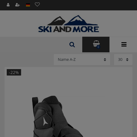
0
-22%