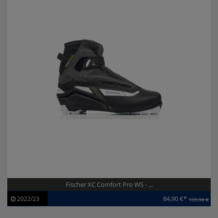
Fischer XC Comfort Pro WS - ...
84,90 €*
2022/23
139,90 €
Artikel-ID:
113288