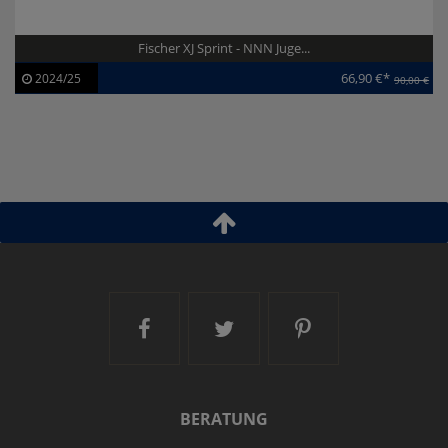
Fischer XJ Sprint - NNN Juge...
66,90 €*
2024/25
90,00 €
Artikel-ID:
113295
Modelljahr:
2024/25
Ski and More auf Facebook
Ski and More auf Twitt
Ski and More a
BERATUNG