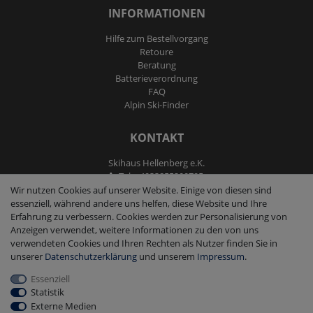
INFORMATIONEN
Hilfe zum Bestellvorgang
Retoure
Beratung
Batterieverordnung
FAQ
Alpin Ski-Finder
KONTAKT
Skihaus Hellenberg e.K.
Tel: +4933855200795
Fax: +4933855200793
Wir nutzen Cookies auf unserer Website. Einige von diesen sind
kontakt@ski-andmore.de
essenziell, während andere uns helfen, diese Website und Ihre
Erfahrung zu verbessern. Cookies werden zur Personalisierung von
Anzeigen verwendet, weitere Informationen zu den von uns
verwendeten Cookies und Ihren Rechten als Nutzer finden Sie in
unserer
Daten­schutz­erklärung
und unserem
Impressum
.
Essenziell
2026 Skihaus Hellenberg e.K.
|
copyright & design by mediaria®
Statistik
*Alle Preise inkl. MwSt., zzgl. Versandkosten
Externe Medien