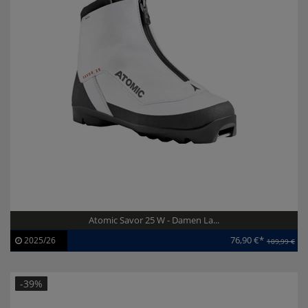
Atomic Savor 25 W - Damen La...
76,90 €*
2025/26
109,99 €
Artikel-ID:
113308
Modelljahr:
2025/26
-39%