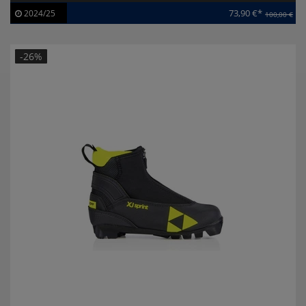
73,90 €*
2024/25
100,00 €
Artikel-ID:
113552
Modelljahr:
2024/25
-26%