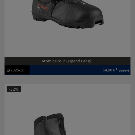
Atomic Pro Jr - Jugend Langl...
54,90 €*
2025/26
69,99 €
Artikel-ID:
113309
Modelljahr:
2025/26
-32%