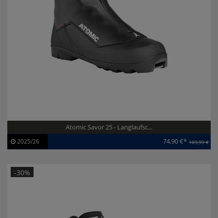
Atomic Savor 25 - Langlaufsc...
74,90 €*
2025/26
109,99 €
Artikel-ID:
113307
Modelljahr:
2025/26
-30%