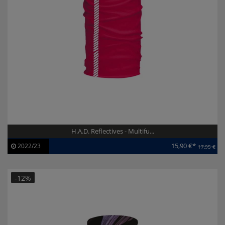
H.A.D. Reflectives - Multifu...
15,90 €*
2022/23
17,95 €
Artikel-ID:
113187
Modelljahr:
2022/23
-12%