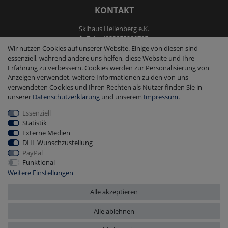
KONTAKT
Skihaus Hellenberg e.K.
Tel: +4933855200795
Fax: +4933855200793
Wir nutzen Cookies auf unserer Website. Einige von diesen sind
kontakt@ski-andmore.de
essenziell, während andere uns helfen, diese Website und Ihre
Erfahrung zu verbessern. Cookies werden zur Personalisierung von
Anzeigen verwendet, weitere Informationen zu den von uns
verwendeten Cookies und Ihren Rechten als Nutzer finden Sie in
unserer
Daten­schutz­erklärung
und unserem
Impressum
.
Essenziell
2026 Skihaus Hellenberg e.K.
|
copyright & design by mediaria®
Statistik
*Alle Preise inkl. MwSt., zzgl. Versandkosten
Externe Medien
DHL Wunschzustellung
PayPal
Funktional
Weitere Einstellungen
Alle akzeptieren
Alle ablehnen