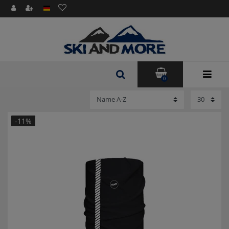
0
-11%