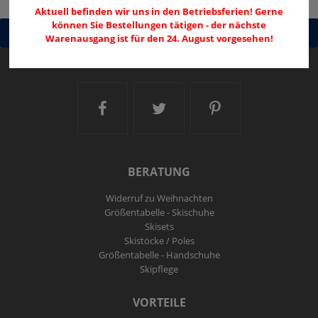
Aktuell befinden wir uns in den Betriebsferien! Gerne
können Sie Bestellungen tätigen - der nächste
Warenausgang ist für den 24. August vorgesehen!
Ski and More auf Facebook
Ski and More auf Twitt
Ski and More a
BERATUNG
Widerruf zu Weihnachten
Größentabelle - Skischuhe
Skisets
Skistöcke / Poles
Größentabelle - Handschuhe
Skipflege
VORTEILE