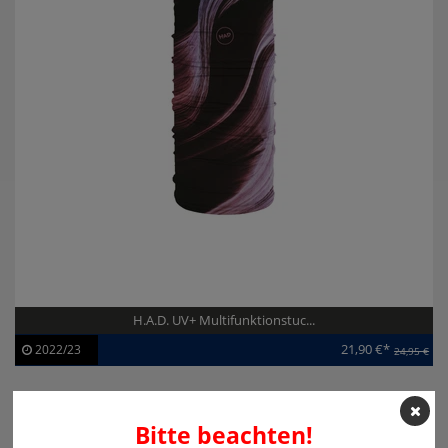
H.A.D. UV+ Multifunktionstuc...
21,90 €*
2022/23
24,95 €
Artikel-ID:
113193
Modelljahr:
2022/23
Bitte beachten!