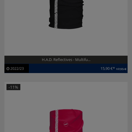
H.A.D. Reflectives - Multifu...
15,90 €*
2022/23
17,95 €
Artikel-ID:
113187
Modelljahr:
2022/23
-11%