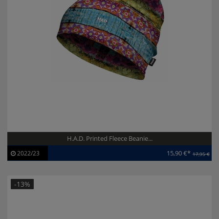
H.A.D. Printed Fleece Beanie...
15,90 €*
2022/23
17,95 €
Artikel-ID:
113192
Modelljahr:
2022/23
-13%