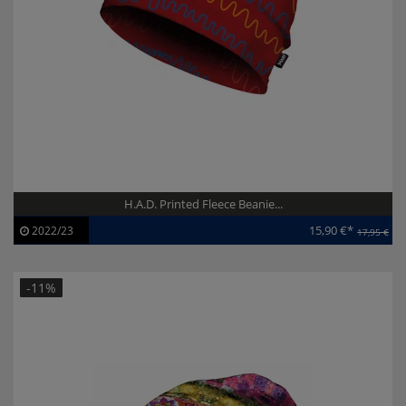
H.A.D. Printed Fleece Beanie...
15,90 €*
2022/23
17,95 €
Artikel-ID:
113192
Modelljahr:
2022/23
-11%