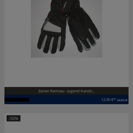
Zanier Ramsau - Jugend Hands...
12,90 €*
24,95 €
Artikel-ID:
111771
-50%