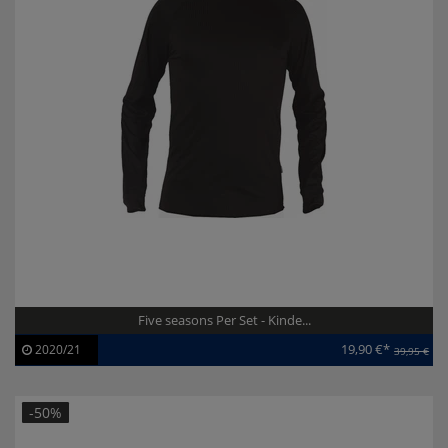
Five seasons Per Set - Kinde...
19,90 €*
2020/21
39,95 €
Artikel-ID:
111232
Modelljahr:
2020/21
-50%