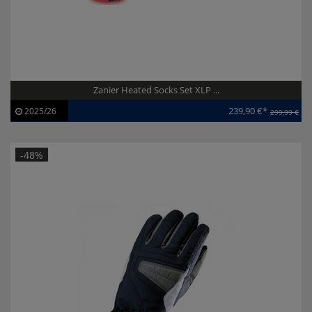
Zanier Heated Socks Set XLP ...
239,90 €*
2025/26
299,99 €
Artikel-ID:
113946
Modelljahr:
2025/26
-48%