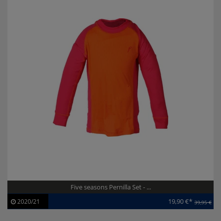
Five seasons Pernilla Set - ...
19,90 €*
2020/21
39,95 €
Artikel-ID:
111231