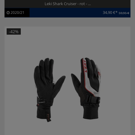
Leki Shark Cruiser - rot - ...
34,90 €*
2020/21
59,95 €
Artikel-ID:
111184
Modelljahr:
2020/21
-42%