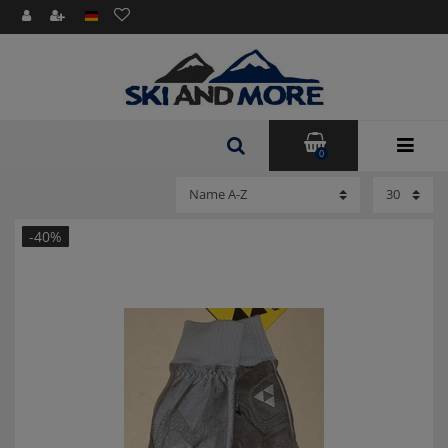
0
-40%