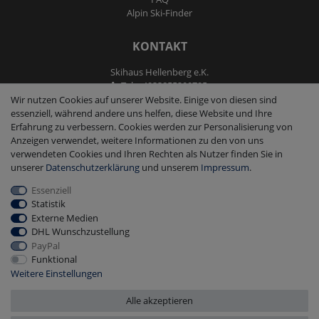
Alpin Ski-Finder
KONTAKT
Skihaus Hellenberg e.K.
Tel: +4933855200795
Fax: +4933855200793
Wir nutzen Cookies auf unserer Website. Einige von diesen sind
kontakt@ski-andmore.de
essenziell, während andere uns helfen, diese Website und Ihre
Erfahrung zu verbessern. Cookies werden zur Personalisierung von
Anzeigen verwendet, weitere Informationen zu den von uns
verwendeten Cookies und Ihren Rechten als Nutzer finden Sie in
unserer
Daten­schutz­erklärung
und unserem
Impressum
.
Essenziell
2026 Skihaus Hellenberg e.K.
|
copyright & design by mediaria®
Statistik
*Alle Preise inkl. MwSt., zzgl. Versandkosten
Externe Medien
DHL Wunschzustellung
PayPal
Funktional
Weitere Einstellungen
Alle akzeptieren