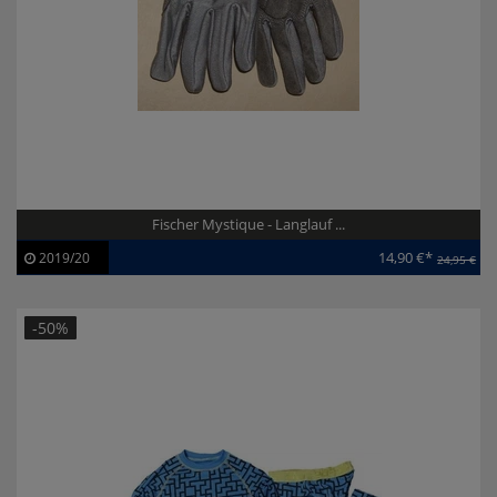
Fischer Mystique - Langlauf ...
14,90 €*
2019/20
24,95 €
Artikel-ID:
110206
Modelljahr:
2019/20
-50%