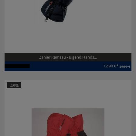
Zanier Ramsau - Jugend Hands...
12,90 €*
24,95 €
Artikel-ID:
111770
-48%