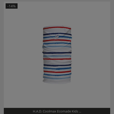
Modelljahr:
2020/21
-14%
H.A.D. Coolmax Ecomade Kids ...