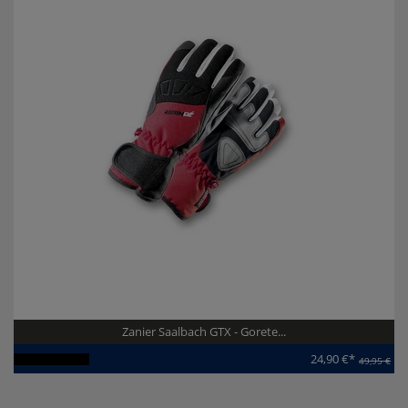
Zanier Saalbach GTX - Gorete...
24,90 €*
49,95 €
Artikel-ID:
111548