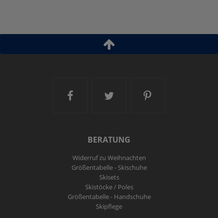
Ski and More auf Facebook
Ski and More auf Twitt
Ski and More a
BERATUNG
Widerruf zu Weihnachten
Größentabelle - Skischuhe
Skisets
Skistöcke / Poles
Größentabelle - Handschuhe
Skipflege