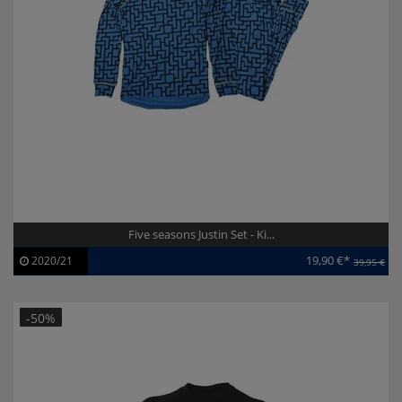
Five seasons Justin Set - Ki...
19,90 €*
2020/21
39,95 €
Artikel-ID:
110988
Modelljahr:
2020/21
-50%