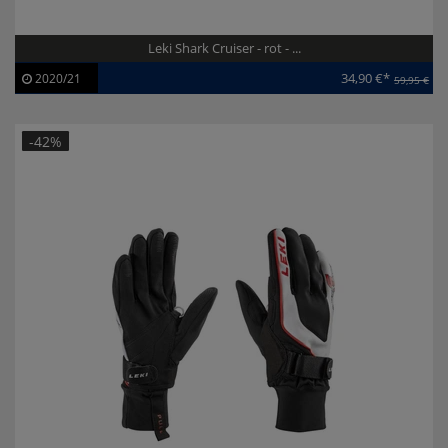
Leki Shark Cruiser - rot - ...
34,90 €*
2020/21
59,95 €
Artikel-ID:
111184
Modelljahr:
2020/21
-42%