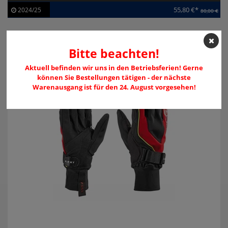
55,80 €*
2024/25
80,00 €
Artikel-ID:
113384
Modelljahr:
2024/25
-42%
Bitte beachten!
Aktuell befinden wir uns in den Betriebsferien! Gerne
können Sie Bestellungen tätigen - der nächste
Warenausgang ist für den 24. August vorgesehen!