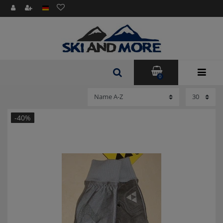
0
-40%