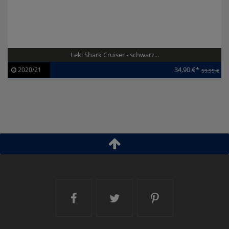
Leki Shark Cruiser - schwarz...
34,90 €*
2020/21
59,95 €
Artikel-ID:
111183
Modelljahr:
2020/21
Ski and More auf Facebook
Ski and More auf Twitt
Ski and More a