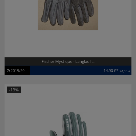
Fischer Mystique - Langlauf ...
14,90 €*
2019/20
24,95 €
Artikel-ID:
110206
Modelljahr:
2019/20
-13%