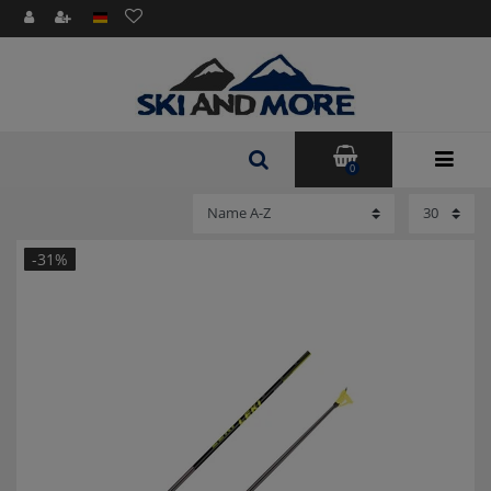
0
-31%