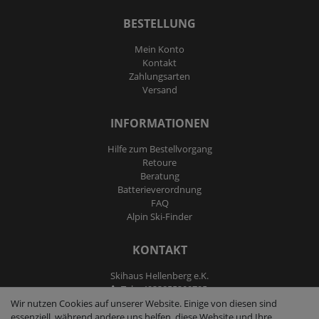
BESTELLUNG
Mein Konto
Kontakt
Zahlungsarten
Versand
INFORMATIONEN
Hilfe zum Bestellvorgang
Retoure
Beratung
Batterieverordnung
FAQ
Alpin Ski-Finder
KONTAKT
Skihaus Hellenberg e.K.
Tel: +4933855200795
Fax: +4933855200793
Wir nutzen Cookies auf unserer Website. Einige von diesen sind
kontakt@ski-andmore.de
essenziell, während andere uns helfen, diese Website und Ihre