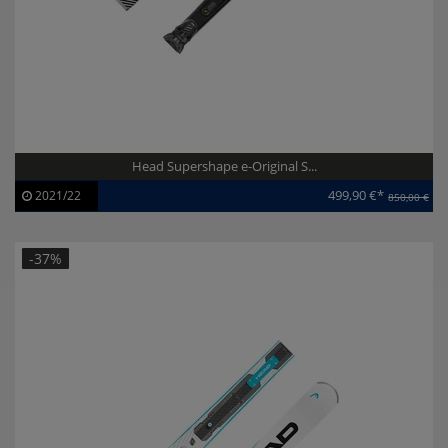
Head Supershape e-Original S...
499,90 €*
2021/22
850,00 €
Artikel-ID:
113079
Modelljahr:
2021/22
-37%