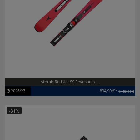
Atomic Redster S9 Revoshock ...
894,90 €*
2026/27
1.159,99 €
Artikel-ID:
113851
Modelljahr:
2026/27
-31%