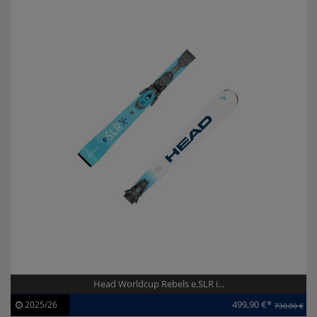
Head Worldcup Rebels e.SLR i...
499,90 €*
2025/26
730,00 €