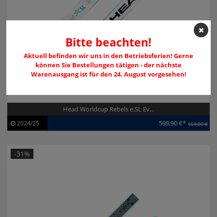
Bitte beachten!
Aktuell befinden wir uns in den Betriebsferien! Gerne
können Sie Bestellungen tätigen - der nächste
Warenausgang ist für den 24. August vorgesehen!
Head Worldcup Rebels e.SL Ev...
599,90 €*
2024/25
950,00 €
Artikel-ID:
113756
Modelljahr:
2024/25
-31%