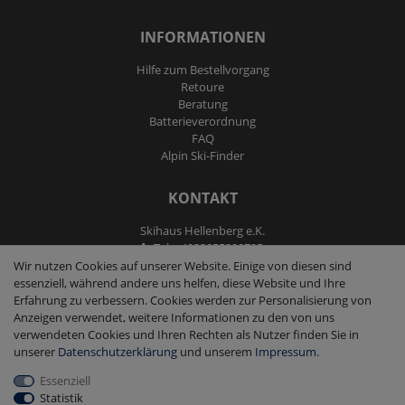
INFORMATIONEN
Hilfe zum Bestellvorgang
Retoure
Beratung
Batterieverordnung
FAQ
Alpin Ski-Finder
KONTAKT
Skihaus Hellenberg e.K.
Tel: +4933855200795
Fax: +4933855200793
Wir nutzen Cookies auf unserer Website. Einige von diesen sind
kontakt@ski-andmore.de
essenziell, während andere uns helfen, diese Website und Ihre
Erfahrung zu verbessern. Cookies werden zur Personalisierung von
Anzeigen verwendet, weitere Informationen zu den von uns
verwendeten Cookies und Ihren Rechten als Nutzer finden Sie in
unserer
Daten­schutz­erklärung
und unserem
Impressum
.
Essenziell
2026 Skihaus Hellenberg e.K.
|
copyright & design by mediaria®
Statistik