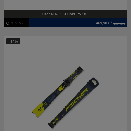
Fischer RC4 STI inkl. RS 10 ...
469,90 €*
2026/27
650,00 €
Artikel-ID:
113923
Modelljahr:
2026/27
-44%