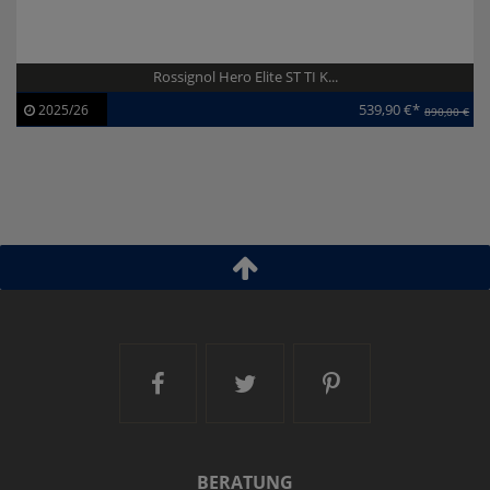
Rossignol Hero Elite ST TI K...
539,90 €*
2025/26
890,00 €
Artikel-ID:
113947
Modelljahr:
2025/26
Ski and More auf Facebook
Ski and More auf Twitt
Ski and More a
BERATUNG