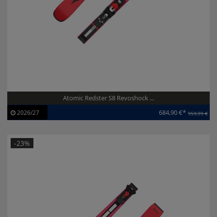
Atomic Redster S8 Revoshock ...
684,90 €*
2026/27
959,99 €
Artikel-ID:
113852
Modelljahr:
2026/27
-23%