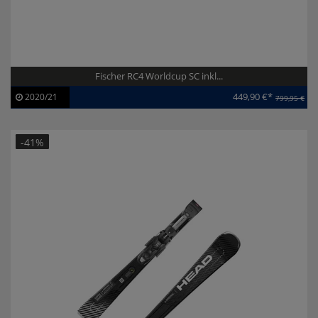
Fischer RC4 Worldcup SC inkl...
449,90 €*
2020/21
799,95 €
Artikel-ID:
113058
Modelljahr:
2020/21
-41%