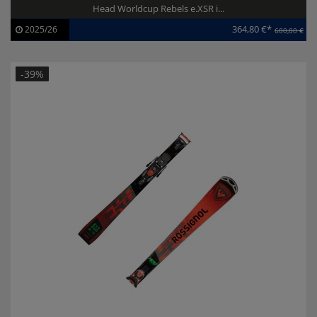
Head Worldcup Rebels e.XSR i...
364,80 €*
2025/26
600,00 €
Artikel-ID:
113919
Modelljahr:
2025/26
-39%