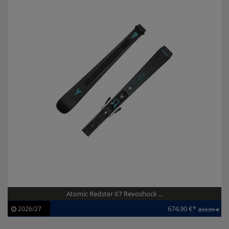
Atomic Redster X7 Revoshock ...
674,90 €*
2026/27
859,99 €