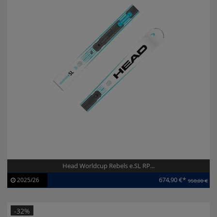
Head Worldcup Rebels e.SL RP...
674,90 €*
2025/26
950,00 €
Artikel-ID:
113888
Modelljahr:
2025/26
-32%