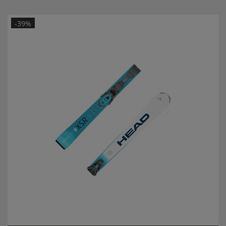
Artikel-ID:
113917
Modelljahr:
2025/26
-39%