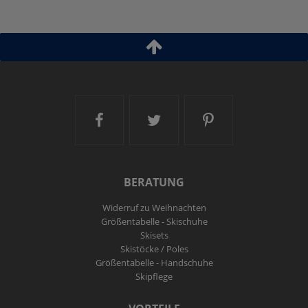
Ski and More auf Facebook
Ski and More auf Twitt
Ski and More a
BERATUNG
Widerruf zu Weihnachten
Größentabelle - Skischuhe
Skisets
Skistöcke / Poles
Größentabelle - Handschuhe
Skipflege