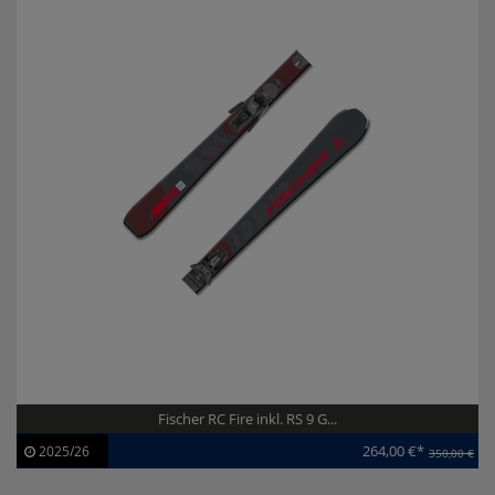
Fischer RC Fire inkl. RS 9 G...
264,00 €*
2025/26
350,00 €
Artikel-ID:
113926