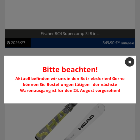
Fischer RC4 Supercomp SLR in...
349,90 €*
2026/27
500,00 €
Artikel-ID:
113927
Modelljahr:
2026/27
-36%
Bitte beachten!
Aktuell befinden wir uns in den Betriebsferien! Gerne
können Sie Bestellungen tätigen - der nächste
Warenausgang ist für den 24. August vorgesehen!