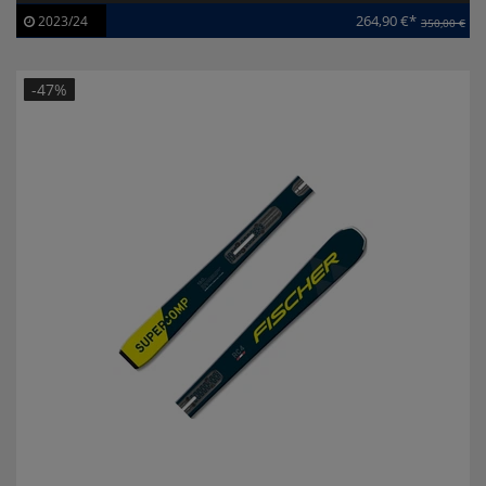
264,90 €*
2023/24
350,00 €
Artikel-ID:
113674
Modelljahr:
2023/24
-47%