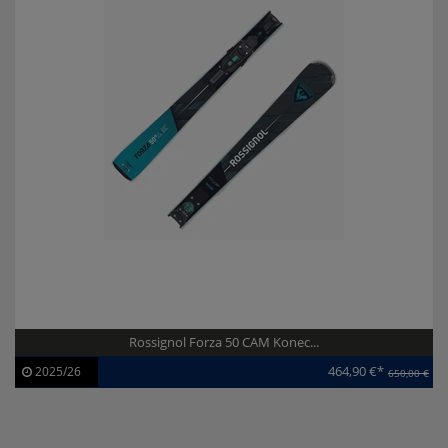
Rossignol Forza 50 CAM Konec...
464,90 €*
2025/26
650,00 €
Artikel-ID:
113949
Modelljahr:
2025/26