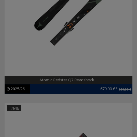
Atomic Redster Q7 Revoshock ...
679,90 €*
2025/26
859,99 €
Artikel-ID:
113858
Modelljahr:
2025/26
-26%