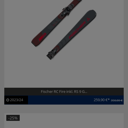
Fischer RC Fire inkl. RS 9 G...
259,90 €*
2023/24
350,00 €
Artikel-ID:
113680
Modelljahr:
2023/24
-25%