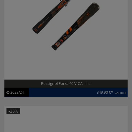
Rossignol Forza 40 V-CA - in...
349,90 €*
2023/24
520,00 €
Artikel-ID:
113725
Modelljahr:
2023/24
-28%