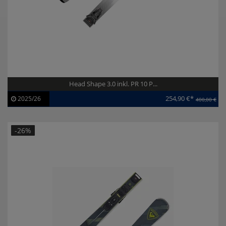
Head Shape 3.0 inkl. PR 10 P...
254,90 €*
2025/26
400,00 €
Artikel-ID:
113891
Modelljahr:
2025/26
-26%