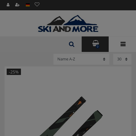
0
-25%