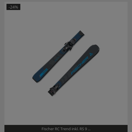
Modelljahr:
2025/26
-24%
Fischer RC Trend inkl. RS 9 ...