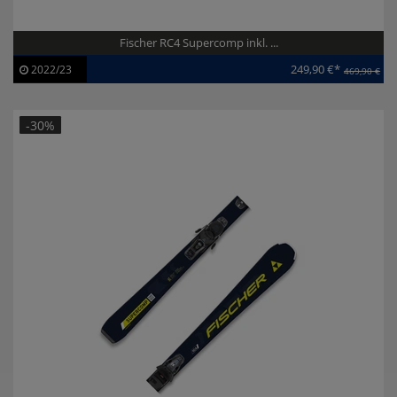
Fischer RC4 Supercomp inkl. ...
249,90 €*
2022/23
469,90 €
Artikel-ID:
113535
Modelljahr:
2022/23
-30%