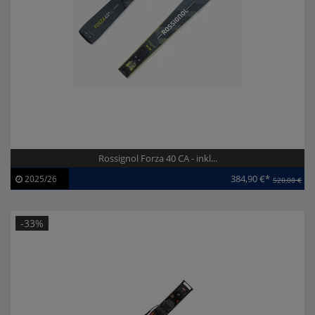
Rossignol Forza 40 CA - inkl...
384,90 €*
2025/26
520,00 €
Artikel-ID:
113950
Modelljahr:
2025/26
-33%