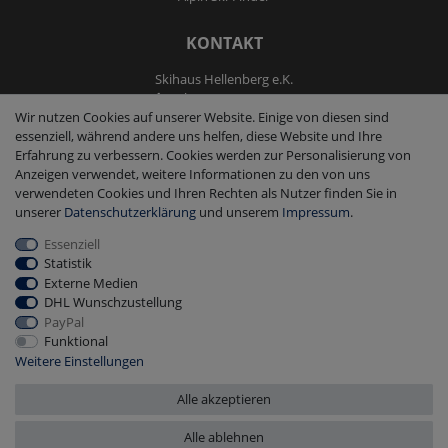
KONTAKT
Skihaus Hellenberg e.K.
Tel: +4933855200795
Wir nutzen Cookies auf unserer Website. Einige von diesen sind
Fax: +4933855200793
essenziell, während andere uns helfen, diese Website und Ihre
kontakt@ski-andmore.de
Erfahrung zu verbessern. Cookies werden zur Personalisierung von
Anzeigen verwendet, weitere Informationen zu den von uns
verwendeten Cookies und Ihren Rechten als Nutzer finden Sie in
unserer
Daten­schutz­erklärung
und unserem
Impressum
.
Essenziell
2026 Skihaus Hellenberg e.K.
|
copyright & design by mediaria®
Statistik
*Alle Preise inkl. MwSt., zzgl. Versandkosten
Externe Medien
DHL Wunschzustellung
PayPal
Funktional
Weitere Einstellungen
Alle akzeptieren
Alle ablehnen