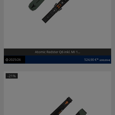
Atomic Redster Q6 inkl. MI 1...
524,90 €*
2025/26
699,99 €
Artikel-ID:
113859
Modelljahr:
2025/26
-21%