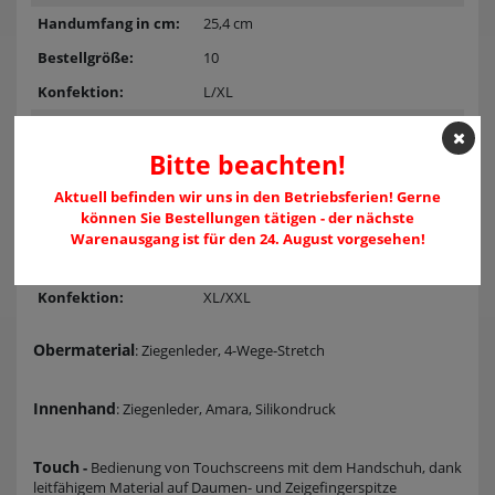
25,4 cm
10
L/XL
26,7 cm
Bitte beachten!
10.5
XL
Aktuell befinden wir uns in den Betriebsferien! Gerne
können Sie Bestellungen tätigen - der nächste
27,9 cm
Warenausgang ist für den 24. August vorgesehen!
11
XL/XXL
Obermaterial
: Ziegenleder, 4-Wege-Stretch
Innenhand
: Ziegenleder, Amara, Silikondruck
Touch
-
Bedienung von Touchscreens mit dem Handschuh, dank
leitfähigem Material auf Daumen- und Zeigefingerspitze