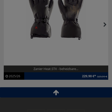
Zanier Heat.STX - beheizbare...
229,90 €*
2025/26
329,99 €
Artikel-ID:
112907
Modelljahr:
2025/26