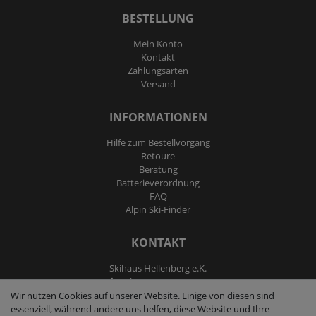
BESTELLUNG
Mein Konto
Kontakt
Zahlungsarten
Versand
INFORMATIONEN
Hilfe zum Bestellvorgang
Retoure
Beratung
Batterieverordnung
FAQ
Alpin Ski-Finder
KONTAKT
Skihaus Hellenberg e.K.
Tel: +4933855200795
Fax: +4933855200793
Wir nutzen Cookies auf unserer Website. Einige von diesen sind
kontakt@ski-andmore.de
essenziell, während andere uns helfen, diese Website und Ihre