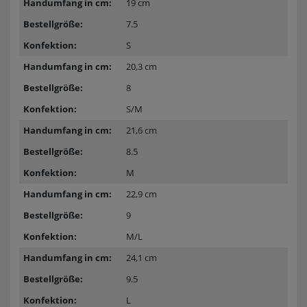
19 cm
7.5
S
20,3 cm
8
S/M
21,6 cm
8.5
M
22,9 cm
9
M/L
24,1 cm
9.5
L