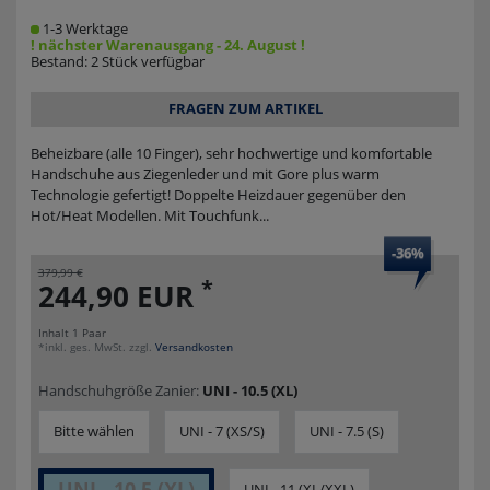
1-3 Werktage
! nächster Warenausgang - 24. August !
Bestand: 2 Stück verfügbar
FRAGEN ZUM ARTIKEL
Beheizbare (alle 10 Finger), sehr hochwertige und komfortable
Handschuhe aus Ziegenleder und mit Gore plus warm
Technologie gefertigt! Doppelte Heizdauer gegenüber den
Hot/Heat Modellen. Mit Touchfunk...
-36%
379,99 €
*
244,90 EUR
Inhalt
1
Paar
*inkl. ges. MwSt. zzgl.
Versandkosten
Handschuhgröße Zanier:
UNI - 10.5 (XL)
Bitte wählen
UNI - 7 (XS/S)
UNI - 7.5 (S)
UNI - 10.5 (XL)
UNI - 11 (XL/XXL)