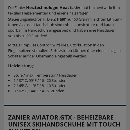
Heiztechnologie Heat
Die Zanier
basiert auf hochentwickelten
textilen Heizelementen und einer einzigartigen
2 Paar
Steuerungselektronik. Die
nur 60 Gramm leichten Lithium-
Ionen Akkus je Handschuh sind robust, unsichtbar und kaum
spürbar im Handschuh eingearbeit und haben eine Heizdauer
von bis zu 20 Stunden!
Mittels "Impulse Control" wird die Blutzirkulation in den
Fingerspitzen stimuliert. 3 Heizstufen können über einen einzigen
Schalter auf der Oberhand eingestellt werden.
Heizleistung
:
Stufe / max. Temperatur / Heizdauer
1 / 37°C, 99°F / 16 - 20 Stunden
2 / 45°C, 113°F / 8 - 10 Stunden
3 / 62°C, 144°F / 4 - 5 Stunden
ZANIER AVIATOR.GTX - BEHEIZBARE
UNISEX SKIHANDSCHUHE MIT TOUCH