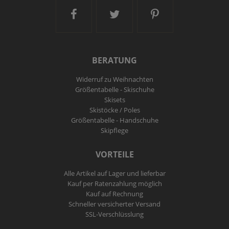
Ski and More auf Facebook
Ski and More auf Twitt
Ski and More a
BERATUNG
Widerruf zu Weihnachten
Größentabelle - Skischuhe
Skisets
Skistöcke / Poles
Größentabelle - Handschuhe
Skipflege
VORTEILE
Alle Artikel auf Lager und lieferbar
Kauf per Ratenzahlung möglich
Kauf auf Rechnung
Schneller versicherter Versand
SSL-Verschlüsslung