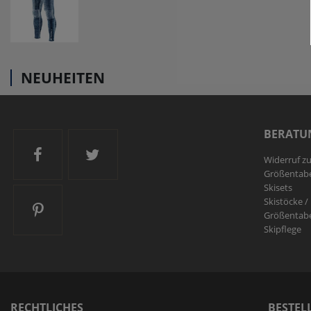
NEUHEITEN
BERATU
Ski and More auf Facebook
Ski and More auf Twitter
Widerruf z
Größentabe
Skisets
Skistöcke /
Ski and More auf Pinterest
Größentabe
Skipflege
RECHTLICHES
BESTEL