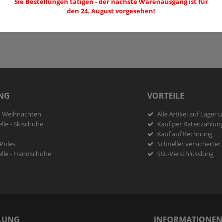
Sie Bestellungen tätigen - der nächste Warenausgang ist für
Wunschliste
den 24. August vorgesehen!
NG
VORTEILE
u Weihnachten
Alle Artikel auf Lager 
lle - Skischuhe
Kauf per Ratenzahlun
Kauf auf Rechnung
 Poles
Schneller versicherte
lle - Handschuhe
SSL-Verschlüsslung
LUNG
INFORMATIONE