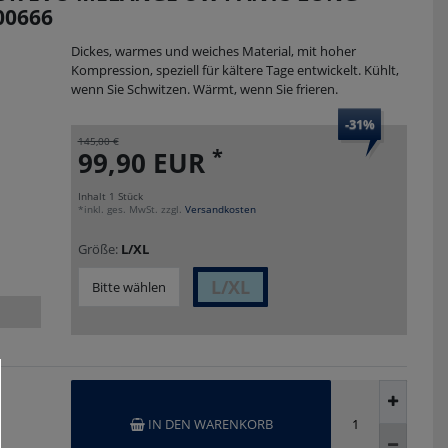
00666
Dickes, warmes und weiches Material, mit hoher
Kompression, speziell für kältere Tage entwickelt. Kühlt,
wenn Sie Schwitzen. Wärmt, wenn Sie frieren.
-31%
145,00 €
*
99,90 EUR
Inhalt
1
Stück
*inkl. ges. MwSt. zzgl.
Versandkosten
Größe:
L/XL
L/XL
Bitte wählen
IN DEN WARENKORB