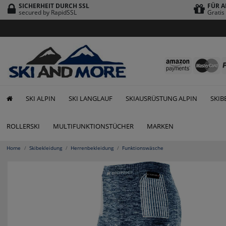
SICHERHEIT DURCH SSL
FÜR A
secured by RapidSSL
Grati
SKI ALPIN
SKI LANGLAUF
SKIAUSRÜSTUNG ALPIN
SKIB
ROLLERSKI
MULTIFUNKTIONSTÜCHER
MARKEN
Home
Skibekleidung
Herrenbekleidung
Funktionswäsche