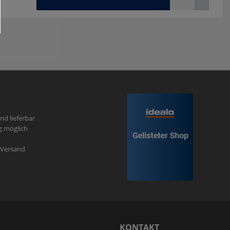
und lieferbar
g möglich
r Versand
N
KONTAKT