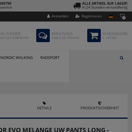
200795
ALLE ARTIKEL AUF LAGER!
service
In 24 Stunden versandfertig
Anmelden
Registrieren
0
SKI-FINDER
BERATUNG
WARENKORB
AKTIVER SKIBERATER
HABEN SIE FRAGEN?
0
ARTIKEL
NORDIC WALKING
RADSPORT
DETAILS
PRODUKTSICHERHEIT
R EVO MELANGE UW PANTS LONG -