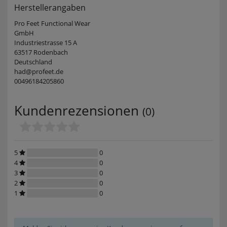
Herstellerangaben
Pro Feet Functional Wear
GmbH
Industriestrasse 15 A
63517 Rodenbach
Deutschland
had@profeet.de
00496184205860
Kundenrezensionen
(0)
5
0
4
0
3
0
2
0
1
0