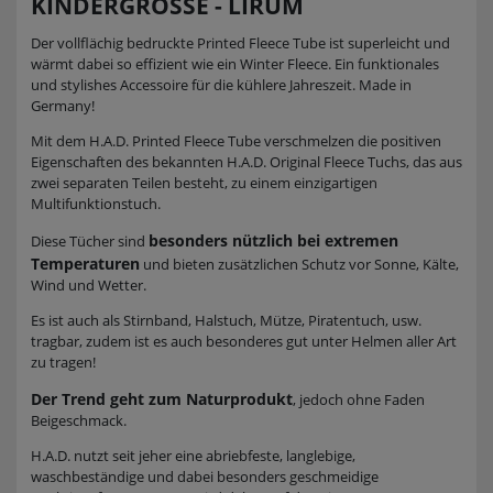
KINDERGRÖSSE - LIRUM
Der vollflächig bedruckte Printed Fleece Tube ist superleicht und
wärmt dabei so effizient wie ein Winter Fleece. Ein funktionales
und stylishes Accessoire für die kühlere Jahreszeit. Made in
Germany!
Mit dem H.A.D. Printed Fleece Tube verschmelzen die positiven
Eigenschaften des bekannten H.A.D. Original Fleece Tuchs, das aus
zwei separaten Teilen besteht, zu einem einzigartigen
Multifunktionstuch.
besonders nützlich bei extremen
Diese Tücher sind
Temperaturen
und bieten zusätzlichen Schutz vor Sonne, Kälte,
Wind und Wetter.
Es ist auch als Stirnband, Halstuch, Mütze, Piratentuch, usw.
tragbar, zudem ist es auch besonderes gut unter Helmen aller Art
zu tragen!
Der Trend geht zum Naturprodukt
, jedoch ohne Faden
Beigeschmack.
H.A.D. nutzt seit jeher eine abriebfeste, langlebige,
waschbeständige und dabei besonders geschmeidige