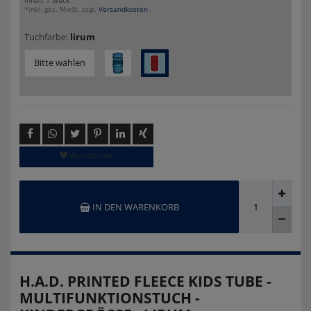
Inhalt
1
Stück
*inkl. ges. MwSt. zzgl.
Versandkosten
Tuchfarbe:
lirum
Bitte wählen
Wunschliste
IN DEN WARENKORB
H.A.D. PRINTED FLEECE KIDS TUBE -
MULTIFUNKTIONSTUCH -