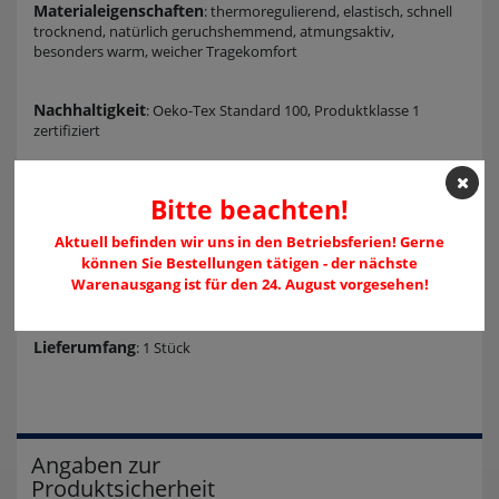
Materialeigenschaften
: thermoregulierend, elastisch, schnell
trocknend, natürlich geruchshemmend, atmungsaktiv,
besonders warm, weicher Tragekomfort
Nachhaltigkeit
: Oeko-Tex Standard 100, Produktklasse 1
zertifiziert
Pflegehinweis
: Maschinenwäsche: bei 40-60°C waschen, nur
Bitte beachten!
mit milden Reinigungsmitteln waschen, nicht bleichen, nicht
bügeln, nicht chemisch reinigen, nicht im Trockner trocknen
Aktuell befinden wir uns in den Betriebsferien! Gerne
können Sie Bestellungen tätigen - der nächste
Warenausgang ist für den 24. August vorgesehen!
Sonstige Angaben
: Made in Germany
Lieferumfang
: 1 Stück
Angaben zur
Produktsicherheit