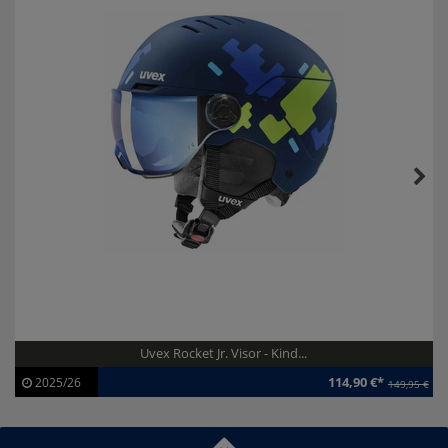
Uvex Rocket Jr. Visor - Kind...
114,90 €*
2025/26
149,95 €
Artikel-ID:
113465
Modelljahr:
2025/26