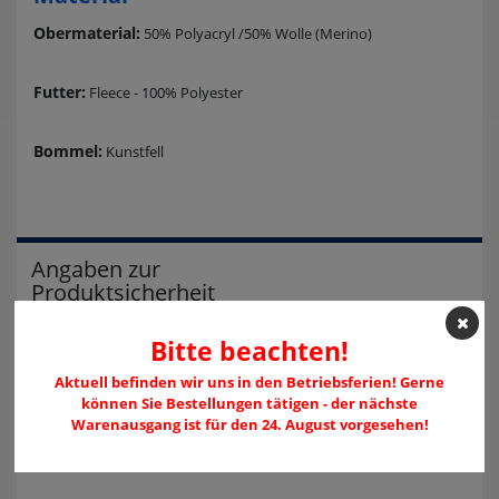
Obermaterial:
50% Polyacryl /50% Wolle (Merino)
Futter:
Fleece - 100% Polyester
Bommel:
Kunstfell
Angaben zur
Produktsicherheit
Herstellerangaben
Bitte beachten!
Eisbär Sport Moden GmbH
Hauptstraße 15
Aktuell befinden wir uns in den Betriebsferien! Gerne
4101 Feldkirchen/Donau
können Sie Bestellungen tätigen - der nächste
Österreich
Warenausgang ist für den 24. August vorgesehen!
office@myeisbaer.com
00437233721060