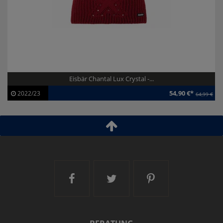
Eisbär Chantal Lux Crystal -...
54,90 €*
2022/23
64,99 €
Artikel-ID:
113232
Modelljahr:
2022/23
Ski and More auf Facebook
Ski and More auf Twitt
Ski and More a