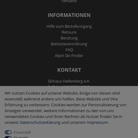
Versand
INFORMATIONEN
Hilfe zum Bestellvorgang
Retoure
Beratung
Batterieverordnung
FAQ
Alpin Ski-Finder
KONTAKT
Skihaus Hellenberg e.K.
Tel: +4933855200795
Fax: +4933855200793
Wir nutzen Cookies auf unserer Website. Einige von diesen sind
kontakt@ski-andmore.de
essenziell, während andere uns helfen, diese Website und Ihre
Erfahrung zu verbessern. Cookies werden zur Personalisierung von
Anzeigen verwendet, weitere Informationen zu den von uns
verwendeten Cookies und Ihren Rechten als Nutzer finden Sie in
unserer
Daten­schutz­erklärung
und unserem
Impressum
.
Essenziell
2026 Skihaus Hellenberg e.K.
|
copyright & design by mediaria®