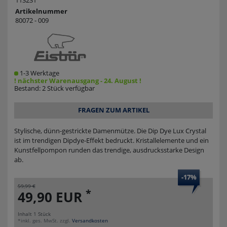
113231
Artikelnummer
80072 - 009
1-3 Werktage
! nächster Warenausgang - 24. August !
Bestand: 2 Stück verfügbar
FRAGEN ZUM ARTIKEL
Stylische, dünn-gestrickte Damenmütze. Die Dip Dye Lux Crystal
ist im trendigen Dipdye-Effekt bedruckt. Kristallelemente und ein
Kunstfellpompon runden das trendige, ausdrucksstarke Design
ab.
-17%
59,99 €
*
49,90 EUR
Inhalt
1
Stück
*inkl. ges. MwSt. zzgl.
Versandkosten