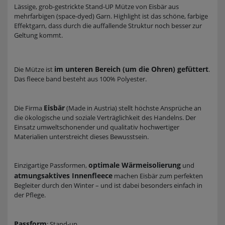
Lässige, grob-gestrickte Stand-UP Mütze von Eisbär aus
mehrfarbigen (space-dyed) Garn. Highlight ist das schöne, farbige
Effektgarn, dass durch die auffallende Struktur noch besser zur
Geltung kommt.
im unteren Bereich (um die Ohren) gefüttert
Die Mütze ist
.
Das fleece band besteht aus 100% Polyester.
Eisbär
Die Firma
(Made in Austria) stellt höchste Ansprüche an
die ökologische und soziale Verträglichkeit des Handelns. Der
Einsatz umweltschonender und qualitativ hochwertiger
Materialien unterstreicht dieses Bewusstsein.
optimale Wärmeisolierung
Einzigartige Passformen,
und
atmungsaktives Innenfleece
machen Eisbär zum perfekten
Begleiter durch den Winter – und ist dabei besonders einfach in
der Pflege.
Passform
: Stand-up