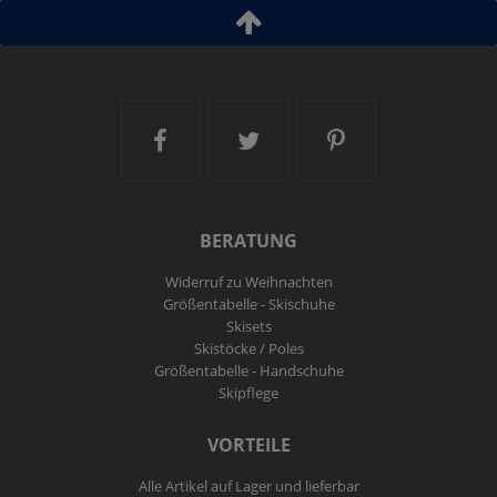
Ski and More auf Facebook
Ski and More auf Twitt
Ski and More a
BERATUNG
Widerruf zu Weihnachten
Größentabelle - Skischuhe
Skisets
Skistöcke / Poles
Größentabelle - Handschuhe
Skipflege
VORTEILE
Alle Artikel auf Lager und lieferbar