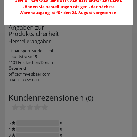
Aktuell befinden wir uns in den Betriebsferien! Gerne
können Sie Bestellungen tätigen - der nächste
Warenausgang ist für den 24. August vorgesehen!
Angaben zur
Produktsicherheit
Herstellerangaben
Eisbär Sport Moden GmbH
Hauptstraße 15
4101 Feldkirchen/Donau
Österreich
office@myeisbaer.com
00437233721060
Kundenrezensionen
(0)
5
0
4
0
3
0