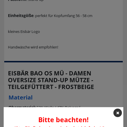
Einheitsgöße
: perfekt für Kopfumfang 56 - 58 cm
kleines Eisbär Logo
Handwäsche wird empfohlen!
EISBÄR BAO OS MÜ - DAMEN
OVERSIZE STAND-UP MÜTZE -
TEILGEFÜTTERT - FROSTBEIGE
Material
Obermaterial:
53% Wolle / 47% Polyacryl
Bitte beachten!
Futter:
Fleece - 100% Polyester