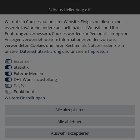
Skihaus Hellenberg e.K.
Tel: +4933855200795
Wir nutzen Cookies auf unserer Website. Einige von diesen sind
Fax: +4933855200793
essenziell, während andere uns helfen, diese Website und Ihre
kontakt@ski-andmore.de
Erfahrung zu verbessern. Cookies werden zur Personalisierung von
Anzeigen verwendet, weitere Informationen zu den von uns
verwendeten Cookies und Ihren Rechten als Nutzer finden Sie in
unserer
Daten­schutz­erklärung
und unserem
Impressum
.
Essenziell
2026 Skihaus Hellenberg e.K.
|
copyright & design by mediaria®
Statistik
*Alle Preise inkl. MwSt., zzgl. Versandkosten
Externe Medien
DHL Wunschzustellung
PayPal
Funktional
Weitere Einstellungen
Alle akzeptieren
Alle ablehnen
Auswahl akzeptieren