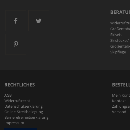
BERATU
Ski and More auf Facebook
Ski and More auf Twitter
Widerruf z
Größentabe
Skisets
Skistöcke /
Ski and More auf Pinterest
Größentabe
Skipflege
RECHTLICHES
BESTEL
AGB
Mein Kon
Widerrufs­recht
Kontakt
Daten­schutz­erklärung
Zahlungsa
Online-Streitbeilegung
Versand
Barrierefreiheitserklärung
Impressum