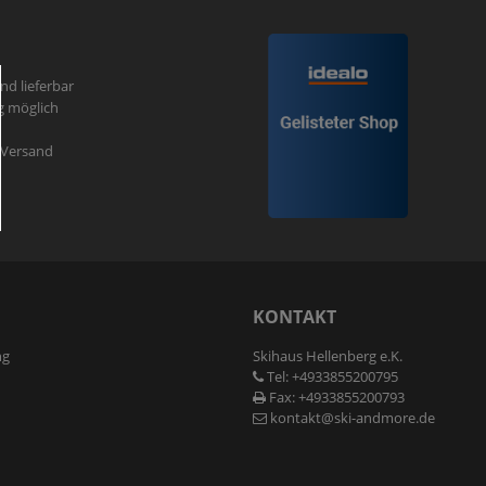
und lieferbar
g möglich
r Versand
N
KONTAKT
ng
Skihaus Hellenberg e.K.
Tel: +4933855200795
Fax: +4933855200793
kontakt@ski-andmore.de