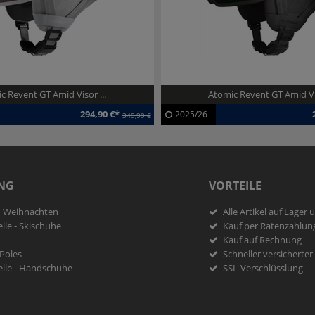
c Revent GT Amid Visor ...
Atomic Revent GT Amid Vis
294,90 €*
2025/26
349,99 €
13821
Artikel-ID:
113821
025/26
Modelljahr:
2025/26
NG
VORTEILE
u Weihnachten
Alle Artikel auf Lager 
lle - Skischuhe
Kauf per Ratenzahlun
Kauf auf Rechnung
 Poles
Schneller versicherte
lle - Handschuhe
SSL-Verschlüsslung