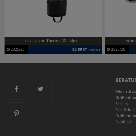
Leki Hevon Thermo 3D - Alpin...
Atomi
83,80 €*
2025/26
2025/26
120,00 €
Artikel-ID:
113750
Artikel-ID:
1
Modelljahr:
2025/26
Modelljahr:
2
BERATU
Ski and More auf Facebook
Ski and More auf Twitter
Widerruf z
Größentabe
Skisets
Skistöcke /
Ski and More auf Pinterest
Größentabe
Skipflege