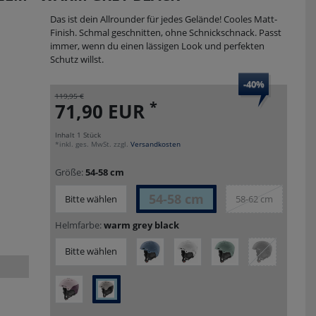
Das ist dein Allrounder für jedes Gelände! Cooles Matt-
Finish. Schmal geschnitten, ohne Schnickschnack. Passt
immer, wenn du einen lässigen Look und perfekten
Schutz willst.
-40%
119,95 €
*
71,90 EUR
Inhalt
1
Stück
*inkl. ges. MwSt. zzgl.
Versandkosten
Größe:
54-58 cm
54-58 cm
Bitte wählen
58-62 cm
Helmfarbe:
warm grey black
Bitte wählen