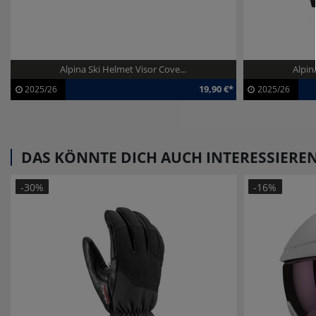
Alpina Ski Helmet Visor Cove...
Alpin
19,90 €*
2025/26
2025/26
Artikel-ID:
112712
Artikel-ID:
1
Modelljahr:
2025/26
Modelljahr:
2
DAS KÖNNTE DICH AUCH INTERESSIERE
-30%
-16%