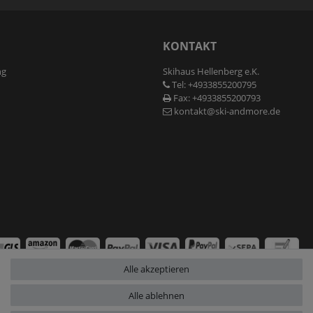
N
KONTAKT
ng
Skihaus Hellenberg e.K.
Tel: +4933855200795
Fax: +4933855200793
kontakt@ski-andmore.de
Alle akzeptieren
Alle ablehnen