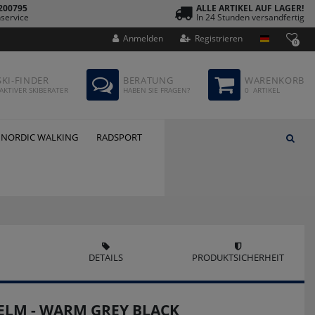
200795
ALLE ARTIKEL AUF LAGER!
service
In 24 Stunden versandfertig
Anmelden
Registrieren
0
SKI-FINDER
BERATUNG
WARENKORB
AKTIVER SKIBERATER
HABEN SIE FRAGEN?
0
ARTIKEL
NORDIC WALKING
RADSPORT
DETAILS
PRODUKTSICHERHEIT
HELM - WARM GREY BLACK