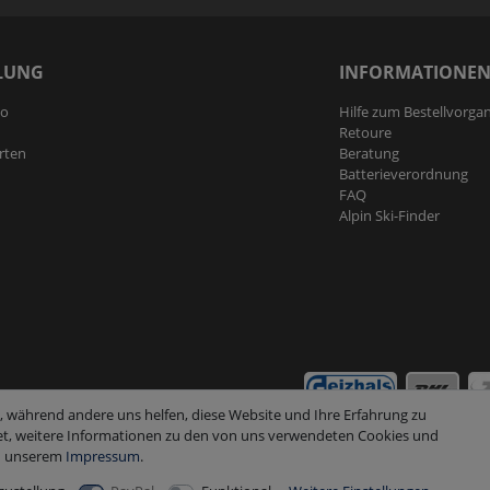
LUNG
INFORMATIONE
to
Hilfe zum Bestellvorga
Retoure
rten
Beratung
Batterieverordnung
FAQ
Alpin Ski-Finder
l, während andere uns helfen, diese Website und Ihre Erfahrung zu
et, weitere Informationen zu den von uns verwendeten Cookies und
 unserem
Impressum
.