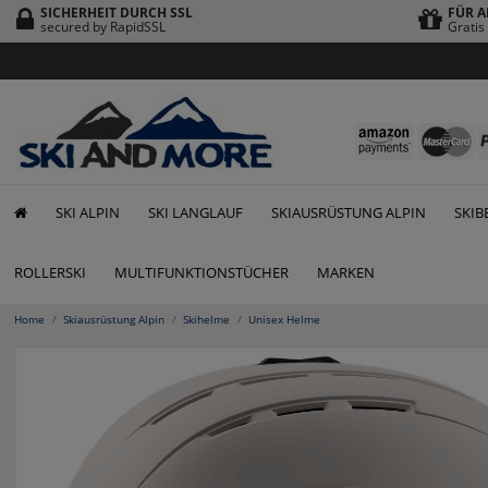
SICHERHEIT DURCH SSL
FÜR A
secured by RapidSSL
Grati
SKI ALPIN
SKI LANGLAUF
SKIAUSRÜSTUNG ALPIN
SKIB
ROLLERSKI
MULTIFUNKTIONSTÜCHER
MARKEN
Home
Skiausrüstung Alpin
Skihelme
Unisex Helme