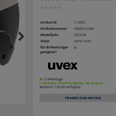
Artikel-ID
113592
Artikelnummer
S5663121905
Modelljahr
2025/26
Visier
ohne Visier
für Brillenträger
Ja
geeignet?
1-3 Werktage
! nächster Warenausgang - 24. August !
Bestand: 1 Stück verfügbar
FRAGEN ZUM ARTIKEL