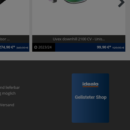
or ...
Uvex downhill 2100 CV - Unis...
274,90 €*
99,90 €*
2023/24
349,99 €
129,95 €
Artikel-ID:
113459
Modelljahr:
2023/24
und lieferbar
g möglich
r Versand