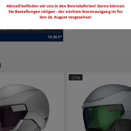
Aktuell befinden wir uns in den Betriebsferien! Gerne können
Sie Bestellungen tätigen - der nächste Warenausgang ist für
den 24. August vorgesehen!
a Ski Helmet Visor Cove...
19,90 €*
12231
025/26
N
-21%