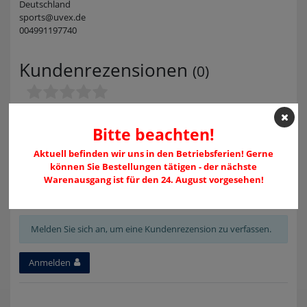
Deutschland
sports@uvex.de
004991197740
Kundenrezensionen
(0)
5
0
Bitte beachten!
4
0
Aktuell befinden wir uns in den Betriebsferien! Gerne
3
0
können Sie Bestellungen tätigen - der nächste
2
0
Warenausgang ist für den 24. August vorgesehen!
1
0
Melden Sie sich an, um eine Kundenrezension zu verfassen.
Anmelden