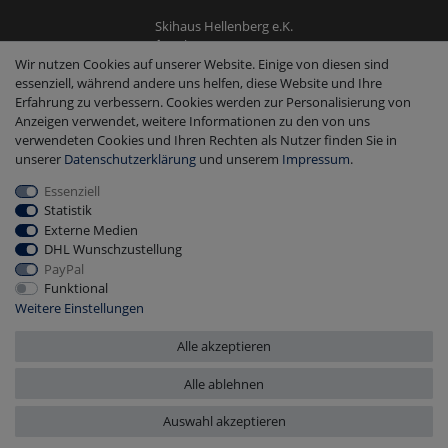
Skihaus Hellenberg e.K.
Tel: +4933855200795
Wir nutzen Cookies auf unserer Website. Einige von diesen sind
Fax: +4933855200793
essenziell, während andere uns helfen, diese Website und Ihre
kontakt@ski-andmore.de
Erfahrung zu verbessern. Cookies werden zur Personalisierung von
Anzeigen verwendet, weitere Informationen zu den von uns
verwendeten Cookies und Ihren Rechten als Nutzer finden Sie in
unserer
Daten­schutz­erklärung
und unserem
Impressum
.
Essenziell
2026 Skihaus Hellenberg e.K.
|
copyright & design by mediaria®
Statistik
*Alle Preise inkl. MwSt., zzgl. Versandkosten
Externe Medien
DHL Wunschzustellung
PayPal
Funktional
Weitere Einstellungen
Alle akzeptieren
Alle ablehnen
Auswahl akzeptieren