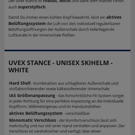
robust, leicht
Der uvex stance ist
und dank dem matten Finish
superstylisch
auch
.
aktives
Damit Du immer einen kühlen Kopf bewahrst, lässt ein
Belüftungssystem
die Luft von den individuell regulierbaren
Belüftungsöffnungen der Außenschale durch tieferliegende
Luftkanäle in der Innenschale fließen.
UVEX STANCE - UNISEX SKIHELM -
WHITE
Hard Shell
- Kombination aus schlagfester Außenschale und
stoßabsorbierender sowie kälteisolierender Innenschale
IAS Größenanpassung
- das fortschrittliche Fit-System sorget
in jeder Richtung für eine perfekte Anpassung an die individuelle
Kopfform. Millimetergenau und im Handumdrehen
aktives Belüftungssystem
- verschließbar
Monomatic Verschluss
- der Komfortverschluss lässt sich
mehrstufig und nur mit einer Hand verstellen und anpassen. Der
Verschluss ist verdrehsicher und verfügt über einen