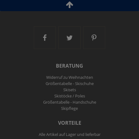
Ski and More auf Facebook
Ski and More auf Twitt
Ski and More a
BERATUNG
Widerruf zu Weihnachten
Größentabelle - Skischuhe
Skisets
Skistöcke / Poles
Größentabelle - Handschuhe
Skipflege
VORTEILE
Alle Artikel auf Lager und lieferbar