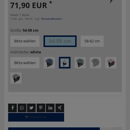
*
71,90 EUR
Inhalt
1
Stück
*inkl. ges. MwSt. zzgl.
Versandkosten
Größe:
54-58 cm
54-58 cm
Bitte wählen
58-62 cm
Helmfarbe:
white
Bitte wählen
Wunschliste