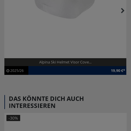
Alpina Ski Helmet Visor Cove...
19,90 €*
2025/26
Artikel-ID:
112712
Modelljahr:
2025/26
DAS KÖNNTE DICH AUCH
INTERESSIEREN
-30%