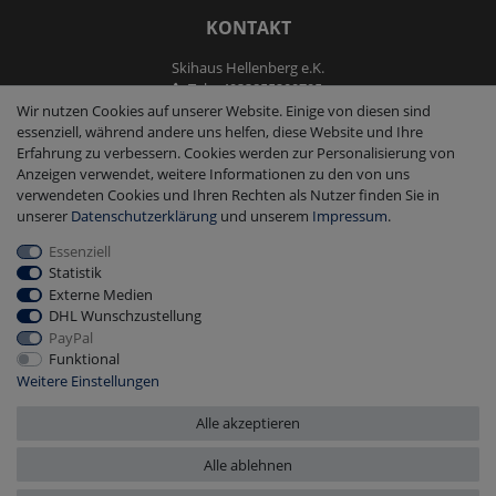
KONTAKT
Skihaus Hellenberg e.K.
Tel: +4933855200795
Fax: +4933855200793
Wir nutzen Cookies auf unserer Website. Einige von diesen sind
kontakt@ski-andmore.de
essenziell, während andere uns helfen, diese Website und Ihre
Erfahrung zu verbessern. Cookies werden zur Personalisierung von
Anzeigen verwendet, weitere Informationen zu den von uns
verwendeten Cookies und Ihren Rechten als Nutzer finden Sie in
unserer
Daten­schutz­erklärung
und unserem
Impressum
.
Essenziell
2026 Skihaus Hellenberg e.K.
|
copyright & design by mediaria®
Statistik
*Alle Preise inkl. MwSt., zzgl. Versandkosten
Externe Medien
DHL Wunschzustellung
PayPal
Funktional
Weitere Einstellungen
Alle akzeptieren
Alle ablehnen