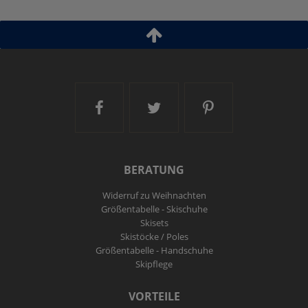
Artikel-ID:
113592
Modelljahr:
2025/26
Ski and More auf Facebook
Ski and More auf Twitt
Ski and More a
BERATUNG
Widerruf zu Weihnachten
Größentabelle - Skischuhe
Skisets
Skistöcke / Poles
Größentabelle - Handschuhe
Skipflege
VORTEILE