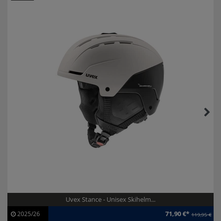
Uvex Stance - Unisex Skihelm...
71,90 €*
2025/26
119,95 €