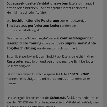
ausgeklügelte Ventilationssystem
Das
lässt sich manuell
öffnen oder schließen und ermöglicht ein stets perfektes
Helmklima bei jeder Abfahrt.
hochfunktionelle Polsterung
Die
sowie hochwertige
Einsätze aus perforiertem Leder
runden die
Komfortausstattung ab.
kontraststeigernder
Das markante Silberspiegel-Visier mit
lasergold lite Tönung
uvex supravision® Anti-
sowie mit
Fog-Beschichtung
wurde anatomisch optimiert.
drei
Es schließt perfekt mit dem Gesicht ab, lässt sich leicht in
Raststufen
regulieren und verspricht zugfreie Sicht bei jeder
Geschwindigkeit.
OTG-Konstruktion
Besonders clever: Durch die spezielle
können Fehlsichtige ihre Brille problemlos unter dem Visier
tragen.
Schutzstufe S2
Das lasergold lite Visier hat die
, das bedeutet, es
werden 57-82% der Strahlung absorbiert. Mittelstark getönt, ideal
für sonniges bis bewölktes Wetter.