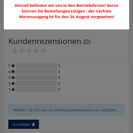
sports@uvex.de
Aktuell befinden wir uns in den Betriebsferien! Gerne
Konformitätserklärung
004991197740
können Sie Bestellungen tätigen - der nächste
Download
Warenausgang ist für den 24. August vorgesehen!
Kundenrezensionen
(0)
5
0
4
0
3
0
2
0
1
0
Melden Sie sich an, um eine Kundenrezension zu verfassen.
Anmelden