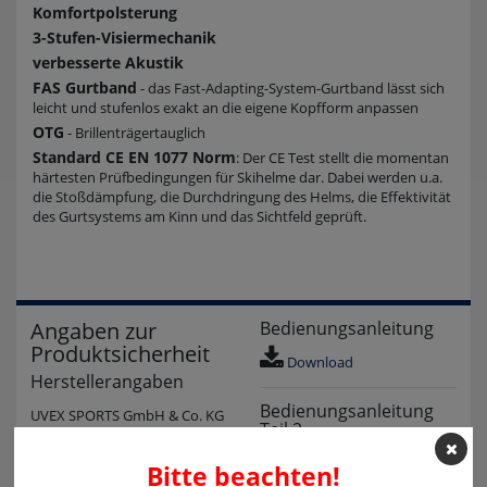
Komfortpolsterung
3-Stufen-Visiermechanik
verbesserte Akustik
FAS Gurtband
- das Fast-Adapting-System-Gurtband lässt sich
leicht und stufenlos exakt an die eigene Kopfform anpassen
OTG
- Brillenträgertauglich
Standard CE EN 1077 Norm
: Der CE Test stellt die momentan
härtesten Prüfbedingungen für Skihelme dar. Dabei werden u.a.
die Stoßdämpfung, die Durchdringung des Helms, die Effektivität
des Gurtsystems am Kinn und das Sichtfeld geprüft.
Angaben zur
Bedienungsanleitung
Produktsicherheit
Download
Herstellerangaben
Bedienungsanleitung
UVEX SPORTS GmbH & Co. KG
Teil 2
Würzburger Straße 154
90766 Fürth
Download
Bitte beachten!
Deutschland