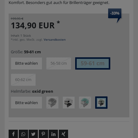
Komfort. Besonders gut auch für Brillenträger geeignet.
-33%
199,95 €
*
134,90 EUR
Inhalt
1
Stück
*inkl. ges. MwSt. zzgl.
Versandkosten
Größe:
59-61 cm
59-61 cm
Bitte wählen
56-58 cm
60-62 cm
Helmfarbe:
oxid green
Bitte wählen