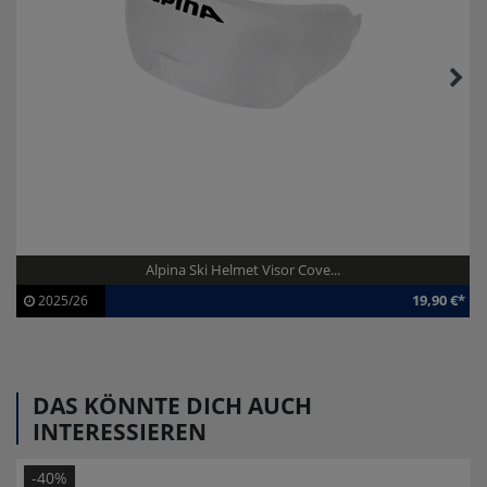
Alpina Ski Helmet Visor Cove...
19,90 €*
2025/26
Artikel-ID:
112712
Modelljahr:
2025/26
DAS KÖNNTE DICH AUCH
INTERESSIEREN
-40%