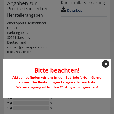
Angaben zur
Konformitätserklärung
Produktsicherheit
Download
Herstellerangaben
Amer Sports Deutschland
GmbH
Parkring 15-17
85748 Garching
Deutschland
contact@amersports.com
00498989801109
Kundenrezensionen
(0)
Bitte beachten!
Aktuell befinden wir uns in den Betriebsferien! Gerne
können Sie Bestellungen tätigen - der nächste
Warenausgang ist für den 24. August vorgesehen!
5
0
4
0
3
0
2
0
1
0