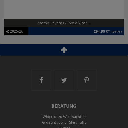
Atomic Revent GT Amid Visor ...
294,90 €*
2025/26
349,99 €
Artikel-ID:
113821
Modelljahr:
2025/26
Ski and More auf Facebook
Ski and More auf Twitt
Ski and More a
BERATUNG
Widerruf zu Weihnachten
Größentabelle - Skischuhe
Skisets