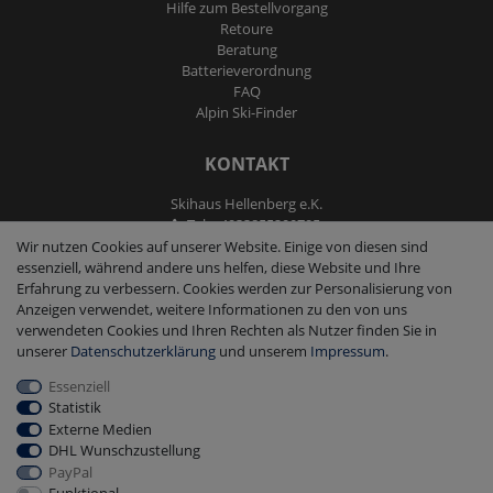
Hilfe zum Bestellvorgang
Retoure
Beratung
Batterieverordnung
FAQ
Alpin Ski-Finder
KONTAKT
Skihaus Hellenberg e.K.
Tel: +4933855200795
Fax: +4933855200793
Wir nutzen Cookies auf unserer Website. Einige von diesen sind
kontakt@ski-andmore.de
essenziell, während andere uns helfen, diese Website und Ihre
Erfahrung zu verbessern. Cookies werden zur Personalisierung von
Anzeigen verwendet, weitere Informationen zu den von uns
verwendeten Cookies und Ihren Rechten als Nutzer finden Sie in
unserer
Daten­schutz­erklärung
und unserem
Impressum
.
Essenziell
2026 Skihaus Hellenberg e.K.
|
copyright & design by mediaria®
Statistik
*Alle Preise inkl. MwSt., zzgl. Versandkosten
Externe Medien
DHL Wunschzustellung
PayPal