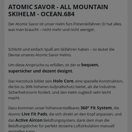
ATOMIC SAVOR - ALL MOUNTAIN
SKIHELM - OCEAN.684
Der Atomic Savor ist unser Helm fürs Pistenskifahren: Er hat alles,
was man braucht – nicht mehr und nicht weniger.
Schlicht und einfach Spaß am Skifahren haben – so lautet die
Devise unseres Atomic Savor Helms.
bequem,
Um diese Ansprüche zu erfüllen, ist der er
supersicher und dezent designt
.
Holo Core
Das Herzstück bildet sein
, eine spezielle Konstruktion,
die bis zu 30% höheren Aufprallschutz bietet, als die Industrie-
Sicherheitsnorm fordert, und den Helm zugleich sehr leicht
macht.
360° Fit System
Dazu kommen unser höhenverstellbares
, die
Live Fit Pads
Atomic
, die sich direkt an den Kopf anpassen, und
Active Aircon
das
Belüftungssystem, dank dem man die
Belüftungslöcher für perfekt dosierte Luftzirkulation manuell
einstellen kann.