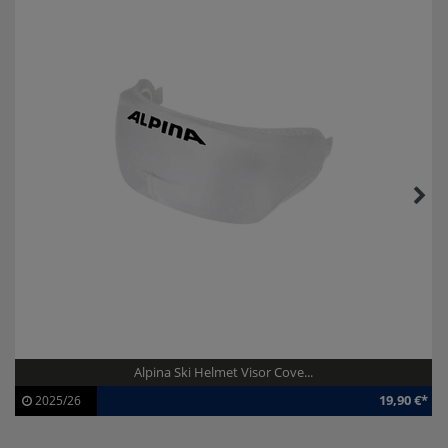
Alpina Ski Helmet Visor Cove...
19,90 €*
2025/26
Artikel-ID:
112712
Modelljahr:
2025/26