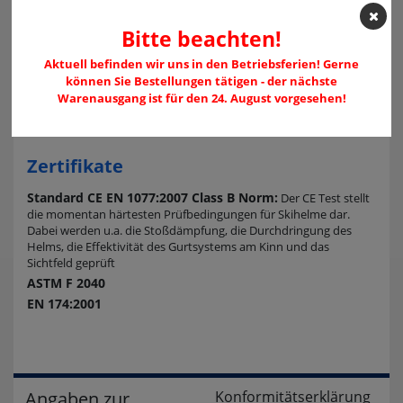
ultimative Anti-Fog Innenbeschichtung
- Schutz gegen
Beschlagen des Visiers
Bitte beachten!
Aktuell befinden wir uns in den Betriebsferien! Gerne
Extras
können Sie Bestellungen tätigen - der nächste
Warenausgang ist für den 24. August vorgesehen!
Helmtasche
Microfaser Scheibenschutzhülle
Zertifikate
Standard CE EN 1077:2007 Class B Norm:
Der CE Test stellt
die momentan härtesten Prüfbedingungen für Skihelme dar.
Dabei werden u.a. die Stoßdämpfung, die Durchdringung des
Helms, die Effektivität des Gurtsystems am Kinn und das
Sichtfeld geprüft
ASTM F 2040
EN 174:2001
Angaben zur
Konformitätserklärung