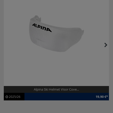
Alpina Ski Helmet Visor Cove...
19,90 €*
2025/26
Artikel-ID:
112712
Modelljahr:
2025/26