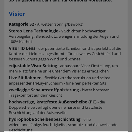
Visier
Kategorie S2
- Allwetter (sonnig/bewölkt)
Stereo Lens Technologie
- 9 Schichten hochwertiger
Verspiegelung: Blendschutz, weniger Ermüdung der Augen und
100% Klarheit
Visor ID Lens
- der patentierte Scheibenrand ist perfekt auf die
Kontur des Helmes abgestimmt - für ein weites Gesichtsfeld und
besseren Schutz gegen Wind und Schnee
djustable Visor Setting
A
- anpassbare Visor Einstellung, um
mehr Platz für eine Brille unter dem Visier zu ermöglichen
Live Fit Rahmen
- flexible Gitterkonstruktion und selbst
anpassender Tri-Layer Schaum - für einen perfekten Sitz
zweilagige Schaumstoffpolsterung
- bietet höchsten
Tragekomfort auf dem Gesicht
hochwertige, kratzfeste Außenscheibe (PC)
- die
Doppelscheibe verfügt über eine harte und kratzfeste
Beschichtung auf der Außenseite
hydrophobe Scheibenbeschichtung
- eine
widerstandsfähige, feuchtigkeits-, schmutz- und ölabweisende
Beschichtung