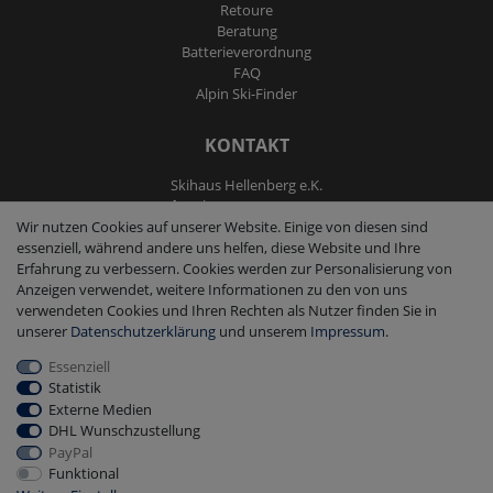
Retoure
Beratung
Batterieverordnung
FAQ
Alpin Ski-Finder
KONTAKT
Skihaus Hellenberg e.K.
Tel: +4933855200795
Wir nutzen Cookies auf unserer Website. Einige von diesen sind
Fax: +4933855200793
essenziell, während andere uns helfen, diese Website und Ihre
kontakt@ski-andmore.de
Erfahrung zu verbessern. Cookies werden zur Personalisierung von
Anzeigen verwendet, weitere Informationen zu den von uns
verwendeten Cookies und Ihren Rechten als Nutzer finden Sie in
unserer
Daten­schutz­erklärung
und unserem
Impressum
.
Essenziell
2026 Skihaus Hellenberg e.K.
|
copyright & design by mediaria®
Statistik
*Alle Preise inkl. MwSt., zzgl. Versandkosten
Externe Medien
DHL Wunschzustellung
PayPal
Funktional