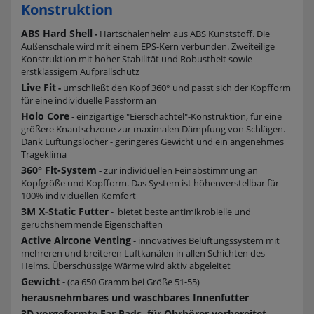
Konstruktion
ABS Hard Shell
-
Hartschalenhelm aus ABS Kunststoff. Die
Außenschale wird mit einem EPS-Kern verbunden. Zweiteilige
Konstruktion mit hoher Stabilität und Robustheit sowie
erstklassigem Aufprallschutz
Live Fit
-
umschließt den Kopf 360° und passt sich der Kopfform
für eine individuelle Passform an
Holo Core
- einzigartige "Eierschachtel"-Konstruktion, für eine
größere Knautschzone zur maximalen Dämpfung von Schlägen.
Dank Lüftungslöcher - geringeres Gewicht und ein angenehmes
Trageklima
360° Fit-System
-
zur individuellen Feinabstimmung an
Kopfgröße und Kopfform. Das System ist höhenverstellbar für
100% individuellen Komfort
3M X-Static Futter
- bietet beste antimikrobielle und
geruchshemmende Eigenschaften
Active Aircone Venting
- innovatives Belüftungssystem mit
mehreren und breiteren Luftkanälen in allen Schichten des
Helms. Überschüssige Wärme wird aktiv abgeleitet
Gewicht
- (ca 650 Gramm bei Größe 51-55)
herausnehmbares und waschbares Innenfutter
3D vorgeformte Ear Pads, für Ohrhörer vorbereitet