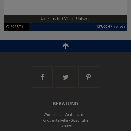
Uvex Instinct Visor - Unisex...
127,90 €*
2025/26
199,95 €
Artikel-ID:
113463
Modelljahr:
2025/26
Ski and More auf Facebook
Ski and More auf Twitt
Ski and More a
BERATUNG
Widerruf zu Weihnachten
Größentabelle - Skischuhe
Skisets