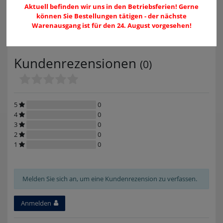
73230 Kirchheim unter Teck
Aktuell befinden wir uns in den Betriebsferien! Gerne
Deutschland
können Sie Bestellungen tätigen - der nächste
verkauf@leki.de
Warenausgang ist für den 24. August vorgesehen!
0049702194000
Kundenrezensionen
(0)
5
0
4
0
3
0
2
0
1
0
Melden Sie sich an, um eine Kundenrezension zu verfassen.
Anmelden