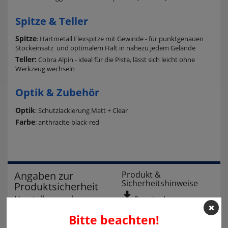
Spitze & Teller
Spitze
: Hartmetall Flexspitze mit Gewinde - für punktgenauen
Stockeinsatz und optimalem Halt in nahezu jedem Gelände
Teller:
Cobra Alpin - ideal für die Piste, lässt sich leicht ohne
Werkzeug wechseln
Optik & Zubehör
Optik
: Schutzlackierung Matt + Clear
Farbe
: anthracite-black-red
Angaben zur
Produkt &
Sicherheitshinweise
Produktsicherheit
Herstellerangaben
Download
LEKI Lenhart GmbH
Bitte beachten!
Karl-Arnold-Straße 30