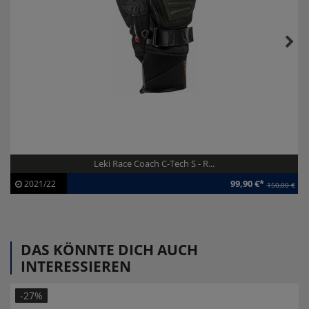
Leki Race Coach C-Tech S - R...
99,90 €*
2021/22
150,00 €
Artikel-ID:
112883
Modelljahr:
2021/22
DAS KÖNNTE DICH AUCH
INTERESSIEREN
-27%