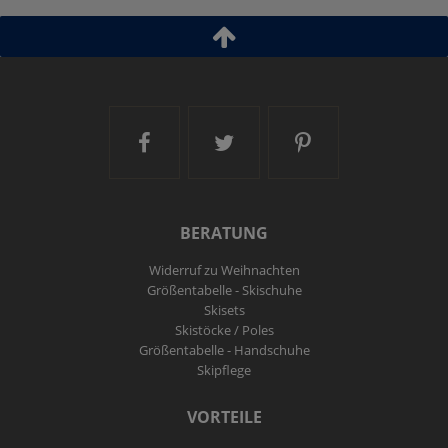
Modelljahr:
2025/26
Ski and More auf Facebook
Ski and More auf Twitt
Ski and More a
BERATUNG
Widerruf zu Weihnachten
Größentabelle - Skischuhe
Skisets
Skistöcke / Poles
Größentabelle - Handschuhe
Skipflege
VORTEILE