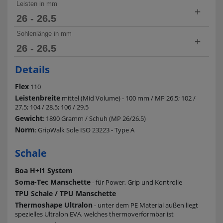
252 - 262
Leisten in mm
29 - 29.5
+
28 - 28.5
27 - 27.5
26 - 26.5
44.5 - 45.5
9 - 9.5
261 - 271
101
Sohlenlänge in mm
30 - 30.5
29 - 29.5
+
28 - 28.5
27 - 27.5
26 - 26.5
46 - 46.5
10 - 10.5
270 - 281
103
308
30 - 30.5
Details
29 - 29.5
28 - 28.5
27 - 27.5
11 - 11.5
280 - 290
105
Flex
110
318
30 - 30.5
Leistenbreite
29 - 29.5
mittel (Mid Volume) - 100 mm / MP 26.5; 102 /
28 - 28.5
27.5; 104 / 28.5; 106 / 29.5
288 - 299
107
328
Gewicht
: 1890 Gramm / Schuh (MP 26/26.5)
30 - 30.5
29 - 29.5
Norm
: GripWalk Sole ISO 23223 - Type A
109
338
Schale
30 - 30.5
348
Boa H+i1 System
Soma-Tec Manschette
- für Power, Grip und Kontrolle
TPU Schale / TPU Manschette
Thermoshape Ultralon
- unter dem PE Material außen liegt
spezielles Ultralon EVA, welches thermoverformbar ist