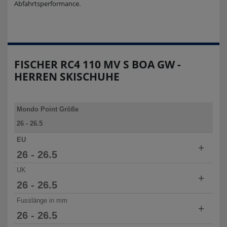
Abfahrtsperformance.
FISCHER RC4 110 MV S BOA GW -
HERREN SKISCHUHE
Mondo Point Größe
26 - 26.5
27 - 27.5
EU
+
28 - 28.5
26 - 26.5
29 - 29.5
40.5 - 41.5
UK
+
30 - 30.5
27 - 27.5
26 - 26.5
42 - 43
7 - 7.5
Fusslänge in mm
+
28 - 28.5
27 - 27.5
26 - 26.5
43.5 - 44
8 - 8.5