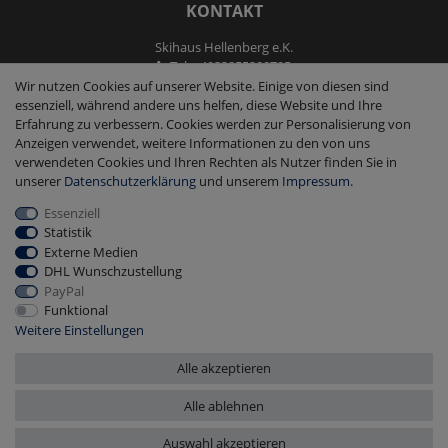
KONTAKT
Skihaus Hellenberg e.K.
Tel: +4933855200795
Fax: +4933855200793
Wir nutzen Cookies auf unserer Website. Einige von diesen sind
kontakt@ski-andmore.de
essenziell, während andere uns helfen, diese Website und Ihre
Erfahrung zu verbessern. Cookies werden zur Personalisierung von
Anzeigen verwendet, weitere Informationen zu den von uns
verwendeten Cookies und Ihren Rechten als Nutzer finden Sie in
unserer
Daten­schutz­erklärung
und unserem
Impressum
.
Essenziell
2026 Skihaus Hellenberg e.K.
|
copyright & design by mediaria®
Statistik
*Alle Preise inkl. MwSt., zzgl. Versandkosten
Externe Medien
DHL Wunschzustellung
PayPal
Funktional
Weitere Einstellungen
Alle akzeptieren
Alle ablehnen
Auswahl akzeptieren