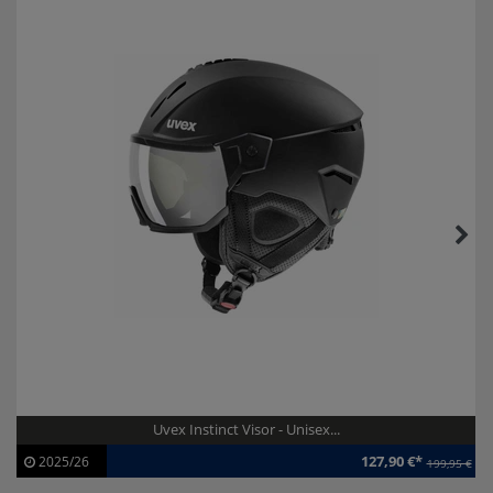
Uvex Instinct Visor - Unisex...
127,90 €*
2025/26
199,95 €
Artikel-ID:
113463