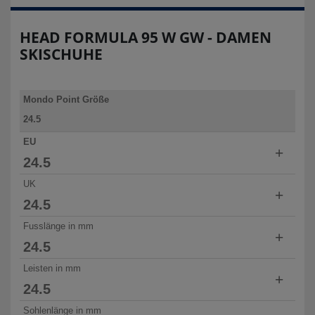
HEAD FORMULA 95 W GW - DAMEN
SKISCHUHE
Mondo Point Größe
24.5
25.0
EU
+
25.5
24.5
26.0
38 2/3
UK
+
26.5
25.0
24.5
27.0
39 1/3
5.5
Fusslänge in mm
+
25.5
25.0
24.5
40
6.0
238 - 244
Leisten in mm
26.0
+
25.5
25.0
24.5
40 2/3
6.5
242 - 248
96
Sohlenlänge in mm
26.5