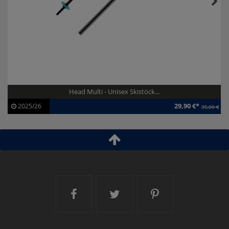
Head Multi - Unisex Skistöck...
29,90 €*
2025/26
35,00 €
Artikel-ID:
113722
Modelljahr:
2025/26
Ski and More auf Facebook
Ski and More auf Twitt
Ski and More a