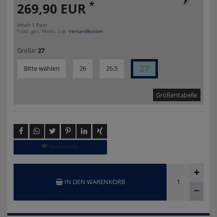
*
269,90 EUR
Inhalt
1
Paar
*inkl. ges. MwSt. zzgl.
Versandkosten
Größe:
27
27
Bitte wählen
26
26.5
Größentabelle
Wunschliste
IN DEN WARENKORB