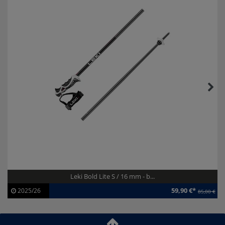
Leki Bold Lite S / 16 mm - b...
59,90 €*
2025/26
85,00 €
Artikel-ID:
113746
Modelljahr:
2025/26