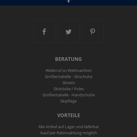
Ski and More auf Facebook
Ski and More auf Twitt
Ski and More a
BERATUNG
Widerruf zu Weihnachten
Größentabelle - Skischuhe
Skisets
Skistöcke / Poles
Größentabelle - Handschuhe
Skipflege
VORTEILE
Alle Artikel auf Lager und lieferbar
Kauf per Ratenzahlung möglich