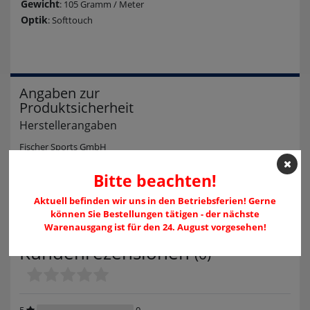
Gewicht
: 105 Gramm / Meter
Optik
: Softtouch
Angaben zur
Produktsicherheit
Herstellerangaben
Fischer Sports GmbH
Fischerstraße 8
4910 Ried im Innkreis
Bitte beachten!
Österreich
info@fischersports.com
Aktuell befinden wir uns in den Betriebsferien! Gerne
004377529090
können Sie Bestellungen tätigen - der nächste
Warenausgang ist für den 24. August vorgesehen!
Kundenrezensionen
(0)
5
0