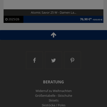
Atomic Savor 25 W - Damen La...
76,90 €*
2025/26
109,99 €
Artikel-ID:
113308
Modelljahr:
2025/26
Ski and More auf Facebook
Ski and More auf Twitt
Ski and More a
BERATUNG
Widerruf zu Weihnachten
Größentabelle - Skischuhe
Skisets
Skistöcke / Poles