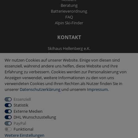
Beratung
Batterieverordnung
FAQ
Alpin Ski-Finder
KONTAKT
Skihaus Hellenberg e.K.
Tel: +4933855200795
Wir nutzen Cookies auf unserer Website. Einige von diesen sind
Fax: +4933855200793
essenziell, während andere uns helfen, diese Website und Ihre
kontakt@ski-andmore.de
Erfahrung zu verbessern. Cookies werden zur Personalisierung von
Anzeigen verwendet, weitere Informationen zu den von uns
verwendeten Cookies und Ihren Rechten als Nutzer finden Sie in
unserer
Daten­schutz­erklärung
und unserem
Impressum
.
Essenziell
2026 Skihaus Hellenberg e.K.
|
copyright & design by mediaria®
Statistik
*Alle Preise inkl. MwSt., zzgl. Versandkosten
Externe Medien
DHL Wunschzustellung
PayPal
Funktional
Weitere Einstellungen