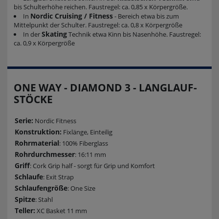
bis Schulterhöhe reichen. Faustregel: ca. 0,85 x Körpergröße.
Nordic Cruising / Fitness
In
- Bereich etwa bis zum
Mittelpunkt der Schulter. Faustregel: ca. 0,8 x Körpergröße
Skating
In der
Technik etwa Kinn bis Nasenhöhe. Faustregel:
ca. 0,9 x Körpergröße
ONE WAY - DIAMOND 3 - LANGLAUF-
STÖCKE
Serie:
Nordic Fitness
Konstruktion:
Fixlänge, Einteilig
Rohrmaterial
: 100% Fiberglass
Rohrdurchmesser
: 16:11 mm
Griff
: Cork Grip half - sorgt für Grip und Komfort
Schlaufe
: Exit Strap
Schlaufengröße
: One Size
Spitze
: Stahl
Teller:
XC Basket 11 mm