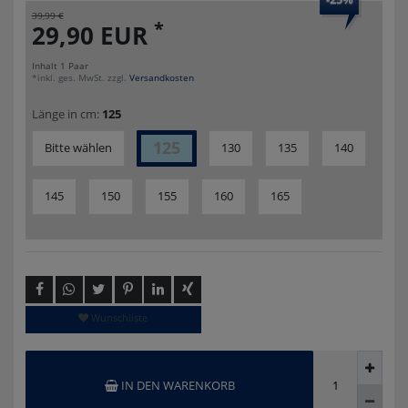
39,99 €
*
29,90 EUR
Inhalt
1
Paar
*inkl. ges. MwSt. zzgl.
Versandkosten
Länge in cm:
125
125
Bitte wählen
130
135
140
145
150
155
160
165
Wunschliste
IN DEN WARENKORB