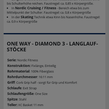
bis Schulterhöhe reichen. Faustregel: ca. 0,85 x Körpergröße.
Nordic Cruising / Fitness
In
- Bereich etwa bis zum
Mittelpunkt der Schulter. Faustregel: ca. 0,8 x Körpergröße
Skating
In der
Technik etwa Kinn bis Nasenhöhe. Faustregel:
ca. 0,9 x Körpergröße
ONE WAY - DIAMOND 3 - LANGLAUF-
STÖCKE
Serie:
Nordic Fitness
Konstruktion:
Fixlänge, Einteilig
Rohrmaterial
: 100% Fiberglass
Rohrdurchmesser
: 16:11 mm
Griff
: Cork Grip half - sorgt für Grip und Komfort
Schlaufe
: Exit Strap
Schlaufengröße
: One Size
Spitze
: Stahl
Teller:
XC Basket 11 mm