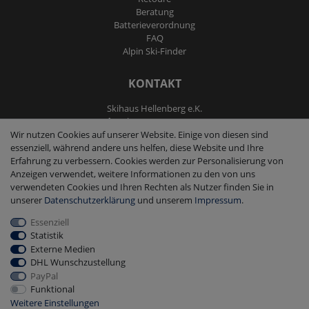
Beratung
Batterieverordnung
FAQ
Alpin Ski-Finder
KONTAKT
Skihaus Hellenberg e.K.
Tel: +4933855200795
Wir nutzen Cookies auf unserer Website. Einige von diesen sind
Fax: +4933855200793
essenziell, während andere uns helfen, diese Website und Ihre
kontakt@ski-andmore.de
Erfahrung zu verbessern. Cookies werden zur Personalisierung von
Anzeigen verwendet, weitere Informationen zu den von uns
verwendeten Cookies und Ihren Rechten als Nutzer finden Sie in
unserer
Daten­schutz­erklärung
und unserem
Impressum
.
Essenziell
2026 Skihaus Hellenberg e.K.
|
copyright & design by mediaria®
Statistik
*Alle Preise inkl. MwSt., zzgl. Versandkosten
Externe Medien
DHL Wunschzustellung
PayPal
Funktional
Weitere Einstellungen