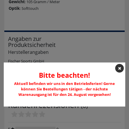
Gewicht
: 105 Gramm / Meter
Optik
: Softtouch
Angaben zur
Produktsicherheit
Herstellerangaben
Fischer Sports GmbH
Fischerstraße 8
4910 Ried im Innkreis
Bitte beachten!
Österreich
info@fischersports.com
Aktuell befinden wir uns in den Betriebsferien! Gerne
004377529090
können Sie Bestellungen tätigen - der nächste
Warenausgang ist für den 24. August vorgesehen!
Kundenrezensionen
(0)
5
0