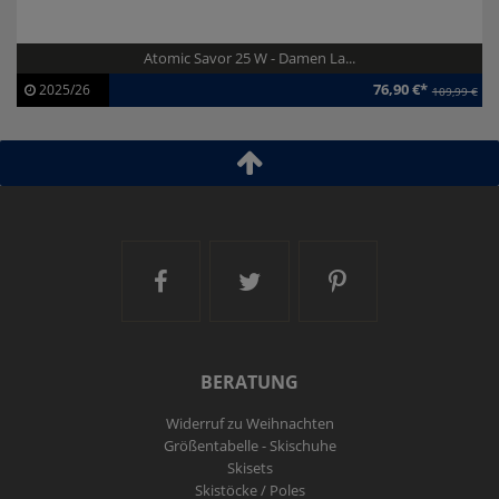
Atomic Savor 25 W - Damen La...
76,90 €*
2025/26
109,99 €
Artikel-ID:
113308
Modelljahr:
2025/26
Ski and More auf Facebook
Ski and More auf Twitt
Ski and More a
BERATUNG
Widerruf zu Weihnachten
Größentabelle - Skischuhe
Skisets
Skistöcke / Poles