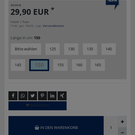
39,99 €
*
29,90 EUR
Inhalt
1
Paar
*inkl. ges. MwSt. zzgl.
Versandkosten
Länge in cm:
150
Bitte wählen
125
130
135
140
150
145
155
160
165
Wunschliste
IN DEN WARENKORB