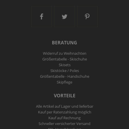
Ski and More auf Facebook
Ski and More auf Twitt
Ski and More a
BERATUNG
Widerruf zu Weihnachten
Größentabelle - Skischuhe
Skisets
Skistöcke / Poles
Größentabelle - Handschuhe
Skipflege
VORTEILE
Alle Artikel auf Lager und lieferbar
Kauf per Ratenzahlung möglich
Kauf auf Rechnung
Schneller versicherter Versand