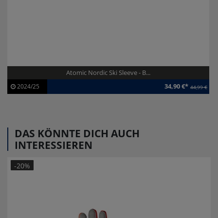
Atomic Nordic Ski Sleeve - B...
34,90 €*
2024/25
44,99 €
Artikel-ID:
113304
Modelljahr:
2024/25
DAS KÖNNTE DICH AUCH
INTERESSIEREN
-20%