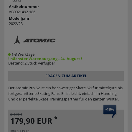
113312
Artikelnummer
AB0021492-186
Modelljahr
2022/23
1-3 Werktage
! nächster Warenausgang - 24. August !
Bestand: 2 Stück verfügbar
FRAGEN ZUM ARTIKEL
Der Atomic Pro S2 ist ein hochwertiger Skate Ski für mittelgute bis
fortgeschrittene Skating Fans. Er ist leicht, einfach im Handling
und der perfekte Skate Trainingspartner für den ganzen Winter.
-18%
219,99 €
*
179,90 EUR
Inhalt
1
Paar