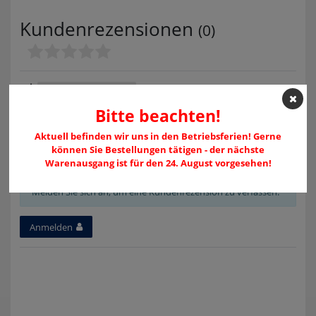
Kundenrezensionen
(0)
5
0
4
0
Bitte beachten!
3
0
2
0
Aktuell befinden wir uns in den Betriebsferien! Gerne
1
0
können Sie Bestellungen tätigen - der nächste
Warenausgang ist für den 24. August vorgesehen!
Melden Sie sich an, um eine Kundenrezension zu verfassen.
Anmelden