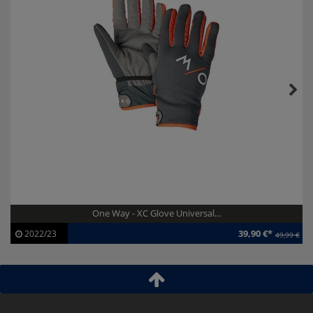
One Way - XC Glove Universal...
39,90 €*
2022/23
49,99 €
Artikel-ID:
113341
Modelljahr:
2022/23