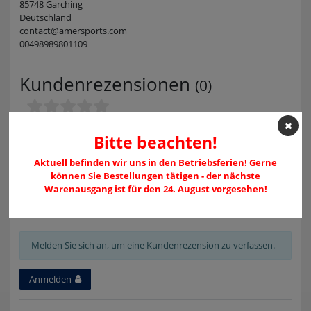
85748 Garching
Deutschland
contact@amersports.com
00498989801109
Kundenrezensionen
(0)
Bitte beachten!
5
0
4
0
Aktuell befinden wir uns in den Betriebsferien! Gerne
3
0
können Sie Bestellungen tätigen - der nächste
2
0
Warenausgang ist für den 24. August vorgesehen!
1
0
Melden Sie sich an, um eine Kundenrezension zu verfassen.
Anmelden