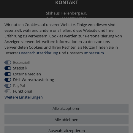
KONTAKT
Skihaus Hellenberg e.K.
Tel: +4933855200795
Fax: +4933855200793
Wir nutzen Cookies auf unserer Website. Einige von diesen sind
kontakt@ski-andmore.de
essenziell, während andere uns helfen, diese Website und Ihre
Erfahrung zu verbessern. Cookies werden zur Personalisierung von
Anzeigen verwendet, weitere Informationen zu den von uns
verwendeten Cookies und Ihren Rechten als Nutzer finden Sie in
unserer
Daten­schutz­erklärung
und unserem
Impressum
.
Essenziell
2026 Skihaus Hellenberg e.K.
|
copyright & design by mediaria®
Statistik
*Alle Preise inkl. MwSt., zzgl. Versandkosten
Externe Medien
DHL Wunschzustellung
PayPal
Funktional
Weitere Einstellungen
Alle akzeptieren
Alle ablehnen
Auswahl akzeptieren