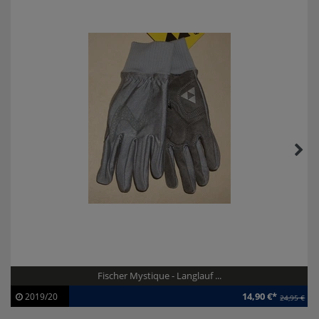
Fischer Mystique - Langlauf ...
14,90 €*
2019/20
24,95 €
Artikel-ID:
110206