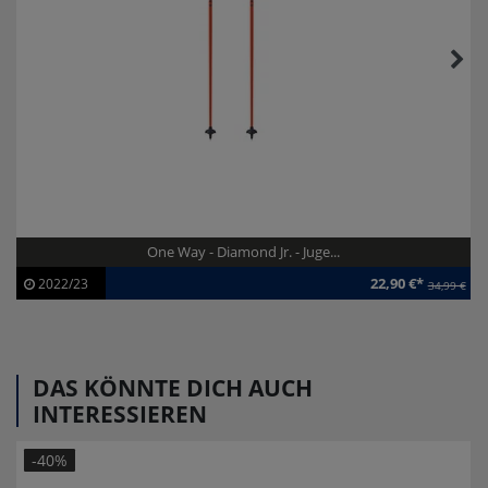
One Way - Diamond Jr. - Juge...
22,90 €*
2022/23
34,99 €
Artikel-ID:
113238
Modelljahr:
2022/23
DAS KÖNNTE DICH AUCH
INTERESSIEREN
-40%