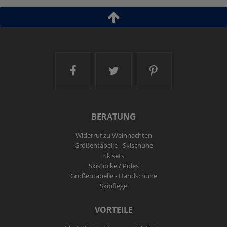
Modelljahr:
2019/20
Ski and More auf Facebook
Ski and More auf Twitt
Ski and More a
BERATUNG
Widerruf zu Weihnachten
Größentabelle - Skischuhe
Skisets
Skistöcke / Poles
Größentabelle - Handschuhe
Skipflege
VORTEILE