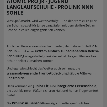
ATOMIC PRO JR - JUGEND
LANGLAUFSCHUHE - PROLINK NNN
SOHLE
Was Spaß macht, wird weiterverfolgt – und der Atomic Pro JR ist
ein Schuh speziell für junge Langläufer, mit dem sie ihre Zeit im
Schnee in vollen Zügen genießen können.
Kids-
Auch die Eltern können durchschnaufen, denn dieser tolle
Schuh
extrem einfach zu bedienenden Velcro-
ist mit einer
Schnürung
ausgestattet, dank der selbst die ganz Kleinen ihre
Schuhe selbst zumachen können.
Und egal wie schlecht das Wetter auch sein mag, die
wasserabweisende Front-Abdeckung
hält die Füße warm
und trocken.
Junior Fit
integrierte Fersenschale
Dazu kommen ein
, eine
,
die auch kleineren Füßen sicheren Halt und hohen Tragekomfort
bietet.
Prolink Außensohle
Die
ermöglicht außergewöhnliches