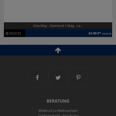
One Way - Diamond 1 Mag - La...
43,90 €*
2022/23
69,99 €
Artikel-ID:
113236
Modelljahr:
2022/23
Ski and More auf Facebook
Ski and More auf Twitt
Ski and More a
BERATUNG
Widerruf zu Weihnachten
Größentabelle - Skischuhe