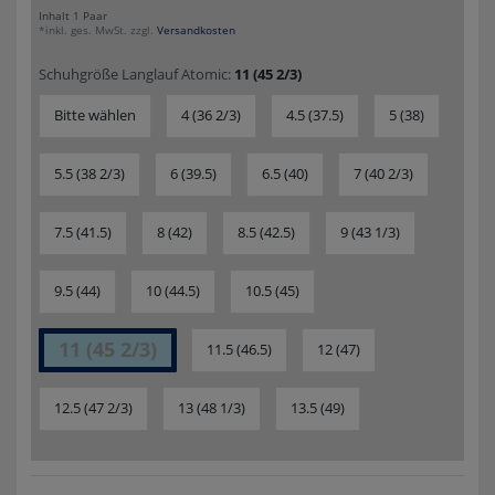
Inhalt
1
Paar
*inkl. ges. MwSt. zzgl.
Versandkosten
Schuhgröße Langlauf Atomic:
11 (45 2/3)
Bitte wählen
4 (36 2/3)
4.5 (37.5)
5 (38)
5.5 (38 2/3)
6 (39.5)
6.5 (40)
7 (40 2/3)
7.5 (41.5)
8 (42)
8.5 (42.5)
9 (43 1/3)
9.5 (44)
10 (44.5)
10.5 (45)
11 (45 2/3)
11.5 (46.5)
12 (47)
12.5 (47 2/3)
13 (48 1/3)
13.5 (49)