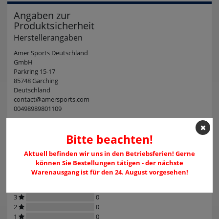
Angaben zur
Produktsicherheit
Herstellerangaben
Amer Sports Deutschland
GmbH
Parkring 15-17
85748 Garching
Deutschland
contact@amersports.com
00498989801109
Kundenrezensionen
(0)
Bitte beachten!
Aktuell befinden wir uns in den Betriebsferien! Gerne
können Sie Bestellungen tätigen - der nächste
Warenausgang ist für den 24. August vorgesehen!
5
0
4
0
3
0
2
0
1
0