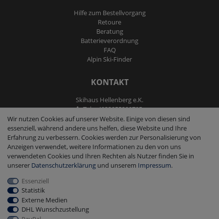
Hilfe zum Bestellvorgang
Retoure
Beratung
Batterieverordnung
FAQ
Alpin Ski-Finder
KONTAKT
Skihaus Hellenberg e.K.
Tel: +4933855200795
Fax: +4933855200793
Wir nutzen Cookies auf unserer Website. Einige von diesen sind
kontakt@ski-andmore.de
essenziell, während andere uns helfen, diese Website und Ihre
Erfahrung zu verbessern. Cookies werden zur Personalisierung von
Anzeigen verwendet, weitere Informationen zu den von uns
verwendeten Cookies und Ihren Rechten als Nutzer finden Sie in
unserer
Daten­schutz­erklärung
und unserem
Impressum
.
Essenziell
2026 Skihaus Hellenberg e.K.
|
copyright & design by mediaria®
Statistik
*Alle Preise inkl. MwSt., zzgl. Versandkosten
Externe Medien
DHL Wunschzustellung
PayPal