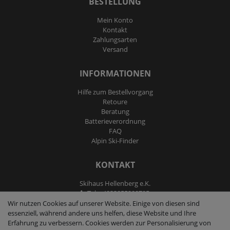
BESTELLUNG
Mein Konto
Kontakt
Zahlungsarten
Versand
INFORMATIONEN
Hilfe zum Bestellvorgang
Retoure
Beratung
Batterieverordnung
FAQ
Alpin Ski-Finder
KONTAKT
Skihaus Hellenberg e.K.
Tel: +4933855200795
Fax: +4933855200793
Wir nutzen Cookies auf unserer Website. Einige von diesen sind
kontakt@ski-andmore.de
essenziell, während andere uns helfen, diese Website und Ihre
Erfahrung zu verbessern. Cookies werden zur Personalisierung von