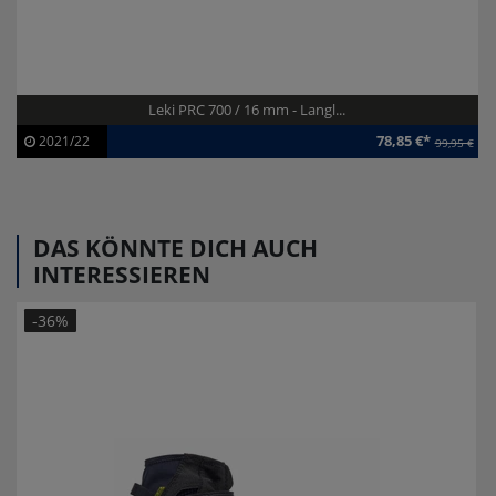
Leki PRC 700 / 16 mm - Langl...
78,85 €*
2021/22
99,95 €
Artikel-ID:
112498
Modelljahr:
2021/22
DAS KÖNNTE DICH AUCH
INTERESSIEREN
-36%