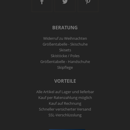
Ski and More auf Facebook
Ski and More auf Twitt
Ski and More a
BERATUNG
Widerruf zu Weihnachten
Größentabelle - Skischuhe
Skisets
Skistöcke / Poles
Größentabelle - Handschuhe
Skipflege
VORTEILE
Alle Artikel auf Lager und lieferbar
Kauf per Ratenzahlung möglich
Kauf auf Rechnung
Schneller versicherter Versand
SSL-Verschlüsslung