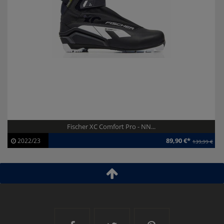
Fischer XC Comfort Pro - NN...
89,90 €*
2022/23
139,99 €
Artikel-ID:
113289
Modelljahr:
2022/23