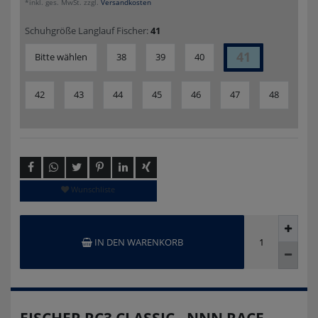
*inkl. ges. MwSt. zzgl.
Versandkosten
Schuhgröße Langlauf Fischer:
41
41
Bitte wählen
38
39
40
42
43
44
45
46
47
48
Wunschliste
IN DEN WARENKORB
FISCHER RC3 CLASSIC - NNN RACE