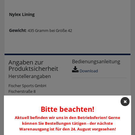
Nylex Lining
Gewicht
: 435 Gramm bei Größe 42
Angaben zur
Bedienungsanleitung
Produktsicherheit
Download
Herstellerangaben
Fischer Sports GmbH
Fischerstraße 8
4910 Ried im Innkreis
Österreich
Bitte beachten!
info@fischersports.com
004377529090
Aktuell befinden wir uns in den Betriebsferien! Gerne
können Sie Bestellungen tätigen - der nächste
Kundenrezensionen
Warenausgang ist für den 24. August vorgesehen!
(0)