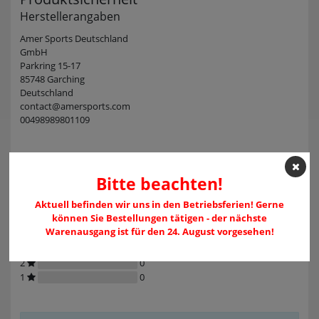
Herstellerangaben
Amer Sports Deutschland
GmbH
Parkring 15-17
85748 Garching
Deutschland
contact@amersports.com
00498989801109
Kundenrezensionen
(0)
Bitte beachten!
Aktuell befinden wir uns in den Betriebsferien! Gerne
können Sie Bestellungen tätigen - der nächste
5
0
Warenausgang ist für den 24. August vorgesehen!
4
0
3
0
2
0
1
0