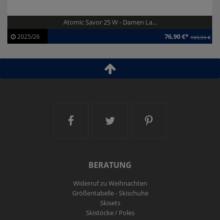
Atomic Savor 25 W - Damen La...
76,90 €*
2025/26
109,99 €
Artikel-ID:
113308
Modelljahr:
2025/26
Ski and More auf Facebook
Ski and More auf Twitt
Ski and More a
BERATUNG
Widerruf zu Weihnachten
Größentabelle - Skischuhe
Skisets
Skistöcke / Poles