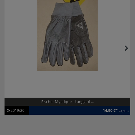
Fischer Mystique - Langlauf ...
14,90 €*
2019/20
24,95 €
Artikel-ID:
110206
Modelljahr:
2019/20