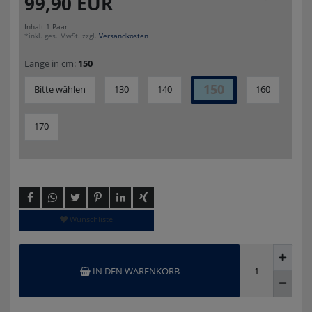
99,90 EUR
Inhalt
1
Paar
*inkl. ges. MwSt. zzgl.
Versandkosten
Länge in cm:
150
150
Bitte wählen
130
140
160
170
Wunschliste
IN DEN WARENKORB