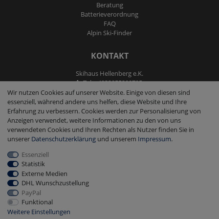
Beratung
Batterieverordnung
FAQ
Alpin Ski-Finder
KONTAKT
Skihaus Hellenberg e.K.
Tel: +4933855200795
Fax: +4933855200793
Wir nutzen Cookies auf unserer Website. Einige von diesen sind
kontakt@ski-andmore.de
essenziell, während andere uns helfen, diese Website und Ihre
Erfahrung zu verbessern. Cookies werden zur Personalisierung von
Anzeigen verwendet, weitere Informationen zu den von uns
verwendeten Cookies und Ihren Rechten als Nutzer finden Sie in
unserer
Daten­schutz­erklärung
und unserem
Impressum
.
Essenziell
2026 Skihaus Hellenberg e.K.
|
copyright & design by mediaria®
Statistik
*Alle Preise inkl. MwSt., zzgl. Versandkosten
Externe Medien
DHL Wunschzustellung
PayPal
Funktional
Weitere Einstellungen