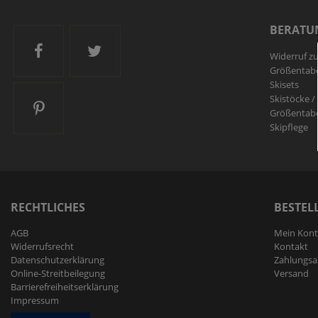
BERATU
Ski and More auf Facebook
Ski and More auf Twitter
Widerruf z
Größentabe
Skisets
Skistöcke /
Ski and More auf Pinterest
Größentabe
Skipflege
RECHTLICHES
BESTEL
AGB
Mein Kon
Widerrufs­recht
Kontakt
Daten­schutz­erklärung
Zahlungsa
Online-Streitbeilegung
Versand
Barrierefreiheitserklärung
Impressum