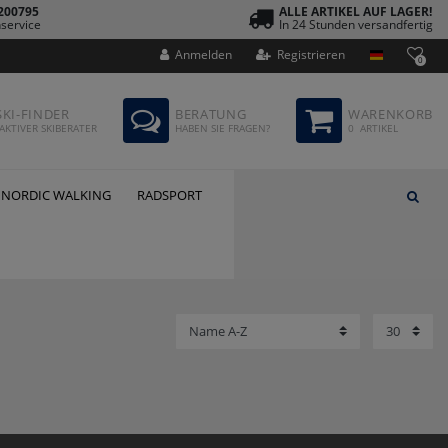
200795
ALLE ARTIKEL AUF LAGER!
service
In 24 Stunden versandfertig
Anmelden
Registrieren
0
SKI-FINDER
BERATUNG
WARENKORB
AKTIVER SKIBERATER
HABEN SIE FRAGEN?
0
ARTIKEL
NORDIC WALKING
RADSPORT