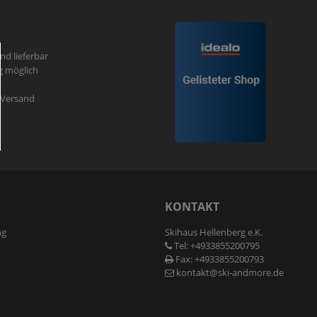
und lieferbar
g möglich
r Versand
N
KONTAKT
ng
Skihaus Hellenberg e.K.
Tel: +4933855200795
Fax: +4933855200793
kontakt@ski-andmore.de