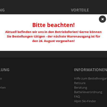
NG
VORTEILE
u Weihnachten
Alle Artikel auf Lager 
Bitte beachten!
lle - Skischuhe
Kauf per Ratenzahlun
Kauf auf Rechnung
Aktuell befinden wir uns in den Betriebsferien! Gerne können
 Poles
Schneller versicherte
Sie Bestellungen tätigen - der nächste Warenausgang ist für
lle - Handschuhe
SSL-Verschlüsslung
den 24. August vorgesehen!
LUNG
INFORMATIONE
to
Hilfe zum Bestellvorga
Retoure
rten
Beratung
Batterieverordnung
FAQ
Alpin Ski-Finder