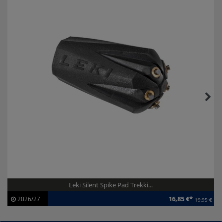
Leki Silent Spike Pad Trekki...
16,85 €*
2026/27
19,95 €
Artikel-ID:
113005