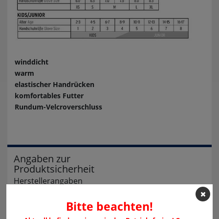
winddicht
warm
elastischer Handrücken
komfortables Futter
Rundum-Velcroverschluss
Angaben zur
Produktsicherheit
Herstellerangaben
Fischer Sports GmbH
Bitte beachten!
Fischerstraße 8
4910 Ried im Innkreis