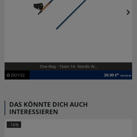
One Way - Team 14 - Nordic W...
29,90 €*
2021/22
39,95 €
Artikel-ID:
113234
Modelljahr:
2021/22
DAS KÖNNTE DICH AUCH
INTERESSIEREN
-16%