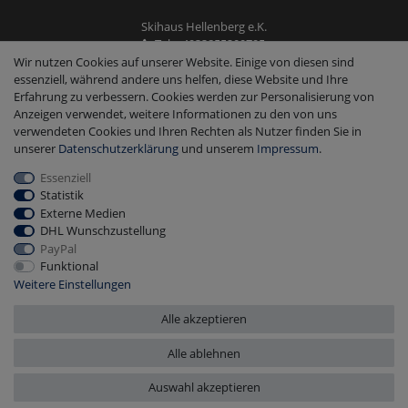
Skihaus Hellenberg e.K.
Tel: +4933855200795
Fax: +4933855200793
Wir nutzen Cookies auf unserer Website. Einige von diesen sind
kontakt@ski-andmore.de
essenziell, während andere uns helfen, diese Website und Ihre
Erfahrung zu verbessern. Cookies werden zur Personalisierung von
Anzeigen verwendet, weitere Informationen zu den von uns
verwendeten Cookies und Ihren Rechten als Nutzer finden Sie in
unserer
Daten­schutz­erklärung
und unserem
Impressum
.
Essenziell
2026 Skihaus Hellenberg e.K.
|
copyright & design by mediaria®
Statistik
*Alle Preise inkl. MwSt., zzgl. Versandkosten
Externe Medien
DHL Wunschzustellung
PayPal
Funktional
Weitere Einstellungen
Alle akzeptieren
Alle ablehnen
Auswahl akzeptieren