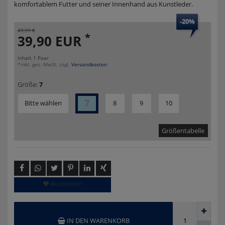
komfortablem Futter und seiner Innenhand aus Kunstleder.
-20%
49,99 €
*
39,90 EUR
Inhalt
1
Paar
*inkl. ges. MwSt. zzgl.
Versandkosten
Größe:
7
7
Bitte wählen
8
9
10
Größentabelle
Wunschliste
IN DEN WARENKORB