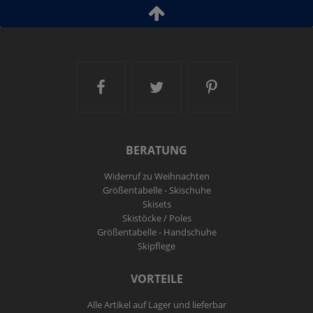
Modelljahr:
2026/27
Ski and More auf Facebook
Ski and More auf Twitt
Ski and More a
BERATUNG
Widerruf zu Weihnachten
Größentabelle - Skischuhe
Skisets
Skistöcke / Poles
Größentabelle - Handschuhe
Skipflege
VORTEILE
Alle Artikel auf Lager und lieferbar