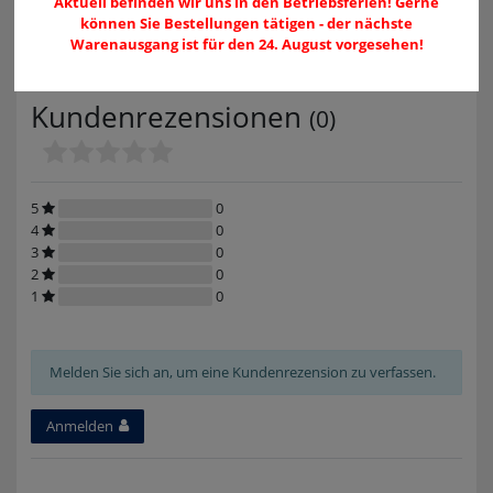
Aktuell befinden wir uns in den Betriebsferien! Gerne
Österreich
können Sie Bestellungen tätigen - der nächste
info@fischersports.com
Warenausgang ist für den 24. August vorgesehen!
004377529090
Kundenrezensionen
(0)
5
0
4
0
3
0
2
0
1
0
Melden Sie sich an, um eine Kundenrezension zu verfassen.
Anmelden