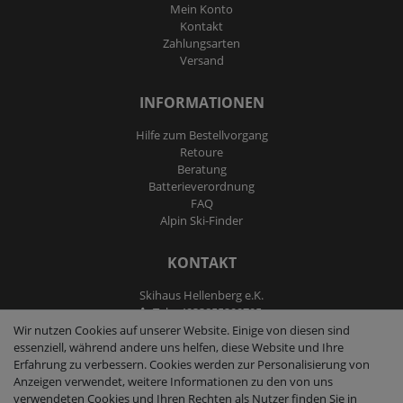
Mein Konto
Kontakt
Zahlungsarten
Versand
INFORMATIONEN
Hilfe zum Bestellvorgang
Retoure
Beratung
Batterieverordnung
FAQ
Alpin Ski-Finder
KONTAKT
Skihaus Hellenberg e.K.
Tel: +4933855200795
Fax: +4933855200793
Wir nutzen Cookies auf unserer Website. Einige von diesen sind
kontakt@ski-andmore.de
essenziell, während andere uns helfen, diese Website und Ihre
Erfahrung zu verbessern. Cookies werden zur Personalisierung von
Anzeigen verwendet, weitere Informationen zu den von uns
verwendeten Cookies und Ihren Rechten als Nutzer finden Sie in