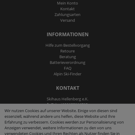
Mein Konto
Kontakt
Zahlungsarten
Versand
INFORMATIONEN
Hilfe zum Bestellvorgang
Retoure
Beratung
Batterieverordnung
FAQ
Alpin Ski-Finder
KONTAKT
Skihaus Hellenberg e.K.
Tel: +4933855200795
Fax: +4933855200793
Wir nutzen Cookies auf unserer Website. Einige von diesen sind
kontakt@ski-andmore.de
essenziell, während andere uns helfen, diese Website und Ihre
Erfahrung zu verbessern. Cookies werden zur Personalisierung von
Anzeigen verwendet, weitere Informationen zu den von uns
verwendeten Cookies und Ihren Rechten als Nutzer finden Sie in