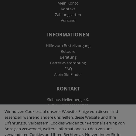
Mein Konto
Kontakt
Zahlungsarten
Versand
INFORMATIONEN
Hilfe zum Bestellvorgang
Retoure
Beratung
Batterieverordnung
FAQ
Alpin Ski-Finder
KONTAKT
Skihaus Hellenberg e.K.
Tel: +4933855200795
Fax: +4933855200793
Wir nutzen Cookies auf unserer Website. Einige von diesen sind
kontakt@ski-andmore.de
essenziell, während andere uns helfen, diese Website und Ihre
Erfahrung zu verbessern. Cookies werden zur Personalisierung von
Anzeigen verwendet, weitere Informationen zu den von uns
verwendeten Cookies und Ihren Rechten als Nutzer finden Sie in