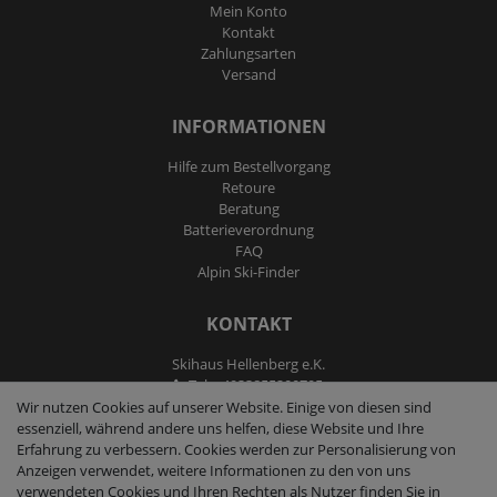
Mein Konto
Kontakt
Zahlungsarten
Versand
INFORMATIONEN
Hilfe zum Bestellvorgang
Retoure
Beratung
Batterieverordnung
FAQ
Alpin Ski-Finder
KONTAKT
Skihaus Hellenberg e.K.
Tel: +4933855200795
Fax: +4933855200793
Wir nutzen Cookies auf unserer Website. Einige von diesen sind
kontakt@ski-andmore.de
essenziell, während andere uns helfen, diese Website und Ihre
Erfahrung zu verbessern. Cookies werden zur Personalisierung von
Anzeigen verwendet, weitere Informationen zu den von uns
verwendeten Cookies und Ihren Rechten als Nutzer finden Sie in