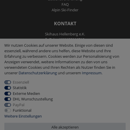
FAQ
Alpin Ski-Finder
KONTAKT
Skihaus Hellenberg e.K.
Tel: +4933855200795
Fax: +4933855200793
Wir nutzen Cookies auf unserer Website. Einige von diesen sind
kontakt@ski-andmore.de
essenziell, während andere uns helfen, diese Website und Ihre
Erfahrung zu verbessern. Cookies werden zur Personalisierung von
Anzeigen verwendet, weitere Informationen zu den von uns
verwendeten Cookies und Ihren Rechten als Nutzer finden Sie in
unserer
Daten­schutz­erklärung
und unserem
Impressum
.
Essenziell
2026 Skihaus Hellenberg e.K.
|
copyright & design by mediaria®
Statistik
*Alle Preise inkl. MwSt., zzgl. Versandkosten
Externe Medien
DHL Wunschzustellung
PayPal
Funktional
Weitere Einstellungen
Alle akzeptieren