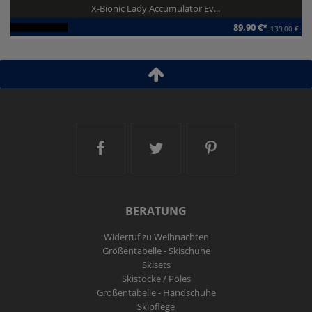
X-Bionic Lady Accumulator Ev...
89,90 €*
139,00 €
Artikel-ID:
112054
Ski and More auf Facebook
Ski and More auf Twitt
Ski and More a
BERATUNG
Widerruf zu Weihnachten
Größentabelle - Skischuhe
Skisets
Skistöcke / Poles
Größentabelle - Handschuhe
Skipflege