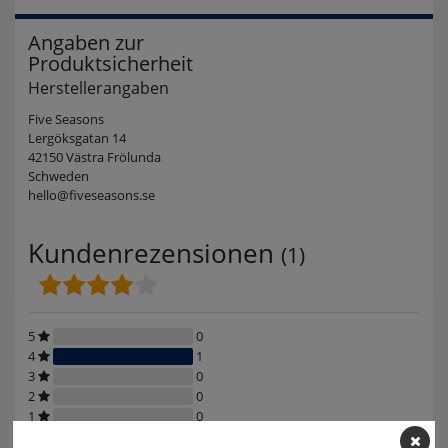
Angaben zur
Produktsicherheit
Herstellerangaben
Five Seasons
Lergöksgatan 14
42150 Västra Frölunda
Schweden
hello@fiveseasons.se
Kundenrezensionen
(1)
5
0
4
1
3
0
2
0
1
0