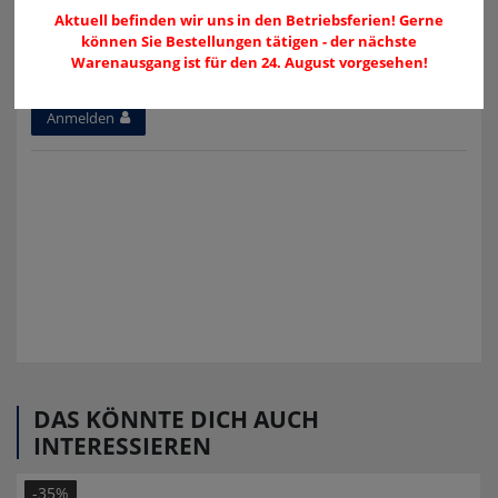
Aktuell befinden wir uns in den Betriebsferien! Gerne
können Sie Bestellungen tätigen - der nächste
Warenausgang ist für den 24. August vorgesehen!
Melden Sie sich an, um eine Kundenrezension zu verfassen.
Anmelden
DAS KÖNNTE DICH AUCH
INTERESSIEREN
-35%