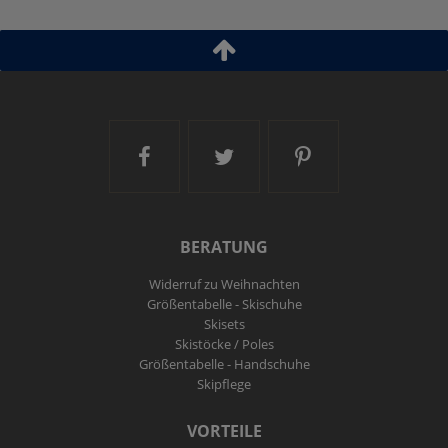
Artikel-ID:
112054
Ski and More auf Facebook
Ski and More auf Twitt
Ski and More a
BERATUNG
Widerruf zu Weihnachten
Größentabelle - Skischuhe
Skisets
Skistöcke / Poles
Größentabelle - Handschuhe
Skipflege
VORTEILE