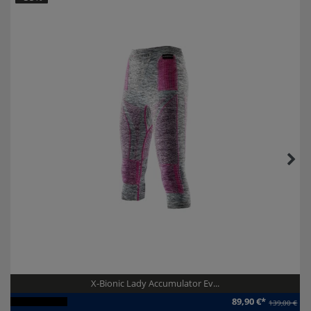
X-Bionic Lady Accumulator Ev...
89,90 €*
139,00 €