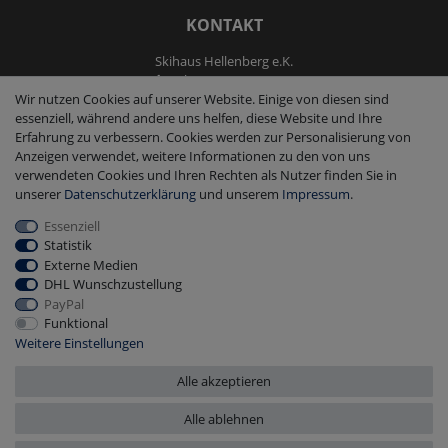
KONTAKT
Skihaus Hellenberg e.K.
Tel: +4933855200795
Wir nutzen Cookies auf unserer Website. Einige von diesen sind
Fax: +4933855200793
essenziell, während andere uns helfen, diese Website und Ihre
kontakt@ski-andmore.de
Erfahrung zu verbessern. Cookies werden zur Personalisierung von
Anzeigen verwendet, weitere Informationen zu den von uns
verwendeten Cookies und Ihren Rechten als Nutzer finden Sie in
unserer
Daten­schutz­erklärung
und unserem
Impressum
.
Essenziell
2026 Skihaus Hellenberg e.K.
|
copyright & design by mediaria®
Statistik
*Alle Preise inkl. MwSt., zzgl. Versandkosten
Externe Medien
DHL Wunschzustellung
PayPal
Funktional
Weitere Einstellungen
Alle akzeptieren
Alle ablehnen