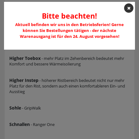
100% Seamless Tongue
- komplett nahtlose Zunge, dadurch
Bitte beachten!
entsteht keinerlei Reibung am Rist
Aktuell befinden wir uns in den Betriebsferien! Gerne
Rapid Slide System
können Sie Bestellungen tätigen - der nächste
- extrem weiches Material Im Ristbereich
der Schale sorgt gemeinsam mit dem Seamless Slider für einen
Warenausgang ist für den 24. August vorgesehen!
hohen Einstiegskomfort
Higher Toebox
- mehr Platz im Zehenbereich bedeutet mehr
Komfort und bessere Wärmeisolierung
Higher Instep
- höherer Ristbereich bedeutet nicht nur mehr
Platz für den Rist, sondern auch einen komfortableren Ein- und
Ausstieg
Sohle
- GripWalk
Schnallen
- Ranger One