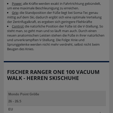
Power:
alle Kräfte werden exakt in Fahrtrichtung gebündelt,
um eine maximale Beschleunigung zu erreichen.
Grip
: die Standposition der Füße liegt bei Soma-Tec genau
mittig auf dem Ski, dadurch ergibt sich eine optimale Verteilung
der Zentrifugalkraft, es ergeben sich geringere Fliehkräfte
Control:
die natürliche Position der Füße ist die V-Stellung. So
steht man, so geht man und so läuft man auch. Durch einen
neuen anatomischen Leisten stehen die Füße in ihrer natürlichen
und unverkrampften V-Stellung. Die Folge: Knie und
Sprunggelenke werden nicht mehr verdreht, selbst nicht beim
Beugen des Knies.
FISCHER RANGER ONE 100 VACUUM
WALK - HERREN SKISCHUHE
Mondo Point Größe
26 - 26.5
27 - 27.5
EU