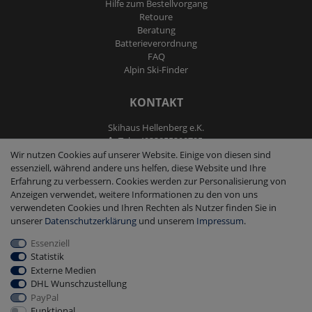
Hilfe zum Bestellvorgang
Retoure
Beratung
Batterieverordnung
FAQ
Alpin Ski-Finder
KONTAKT
Skihaus Hellenberg e.K.
Tel: +4933855200795
Fax: +4933855200793
Wir nutzen Cookies auf unserer Website. Einige von diesen sind
kontakt@ski-andmore.de
essenziell, während andere uns helfen, diese Website und Ihre
Erfahrung zu verbessern. Cookies werden zur Personalisierung von
Anzeigen verwendet, weitere Informationen zu den von uns
verwendeten Cookies und Ihren Rechten als Nutzer finden Sie in
unserer
Daten­schutz­erklärung
und unserem
Impressum
.
Essenziell
2026 Skihaus Hellenberg e.K.
|
copyright & design by mediaria®
Statistik
*Alle Preise inkl. MwSt., zzgl. Versandkosten
Externe Medien
DHL Wunschzustellung
PayPal
Funktional