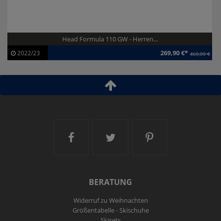
Head Formula 110 GW - Herren...
269,90 €*
2022/23
460,00 €
Artikel-ID:
113425
Modelljahr:
2022/23
Ski and More auf Facebook
Ski and More auf Twitt
Ski and More a
BERATUNG
Widerruf zu Weihnachten
Größentabelle - Skischuhe
Skisets