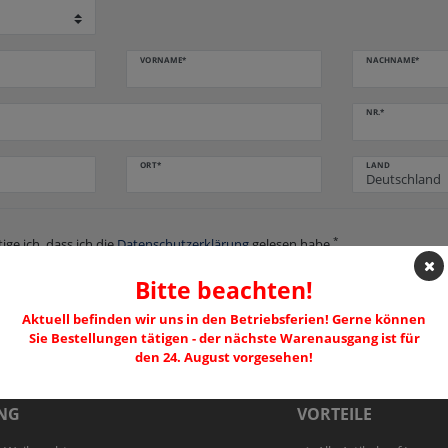
VORNAME*
NACHNAME*
NR.*
ORT*
LAND
*
ige ich, dass ich die
Daten­schutz­erklärung
gelesen habe.
Bitte beachten!
R
Aktuell befinden wir uns in den Betriebsferien! Gerne können
Sie Bestellungen tätigen - der nächste Warenausgang ist für
den 24. August vorgesehen!
NG
VORTEILE