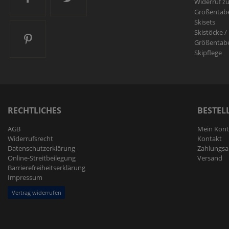
Widerruf z
Größentabe
Skisets
Skistöcke /
Ski and More auf Pinterest
Größentabe
Skipflege
RECHTLICHES
BESTEL
AGB
Mein Kon
Widerrufs­recht
Kontakt
Daten­schutz­erklärung
Zahlungsa
Online-Streitbeilegung
Versand
Barrierefreiheitserklärung
Impressum
Vertrag widerrufen