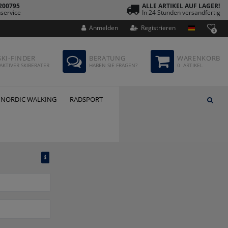
200795
ALLE ARTIKEL AUF LAGER!
service
In 24 Stunden versandfertig
Anmelden
Registrieren
0
SKI-FINDER
BERATUNG
WARENKORB
AKTIVER SKIBERATER
HABEN SIE FRAGEN?
0
ARTIKEL
NORDIC WALKING
RADSPORT