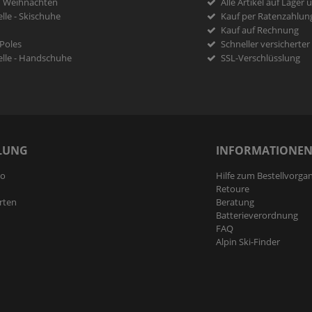
u Weihnachten
Alle Artikel auf Lager 
lle - Skischuhe
Kauf per Ratenzahlun
Kauf auf Rechnung
 Poles
Schneller versicherte
lle - Handschuhe
SSL-Verschlüsslung
LUNG
INFORMATIONE
to
Hilfe zum Bestellvorga
Retoure
rten
Beratung
Batterieverordnung
FAQ
Alpin Ski-Finder