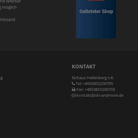
und lieferbar
g möglich
r Versand
N
KONTAKT
ng
Skihaus Hellenberg e.K.
Tel: +4933855200795
Fax: +4933855200793
kontakt@ski-andmore.de