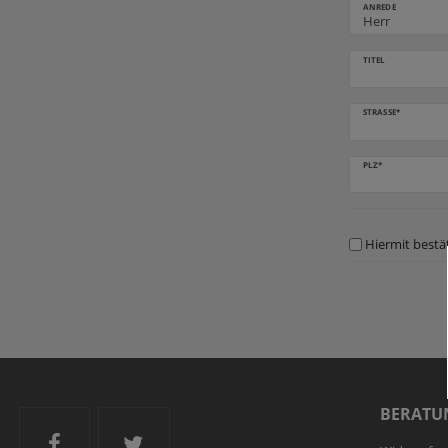
ANREDE
TITEL
STRASSE*
PLZ*
Hiermit bestät
BERATU
Ski and More auf Facebook
Ski and More auf Twitter