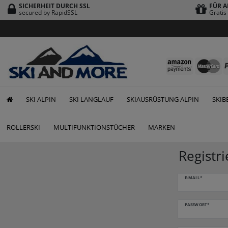
SICHERHEIT DURCH SSL
FÜR A
secured by RapidSSL
Grati
SKI ALPIN
SKI LANGLAUF
SKIAUSRÜSTUNG ALPIN
SKIB
ROLLERSKI
MULTIFUNKTIONSTÜCHER
MARKEN
Registri
Honig
E-MAIL*
registrieren
PASSWORT*